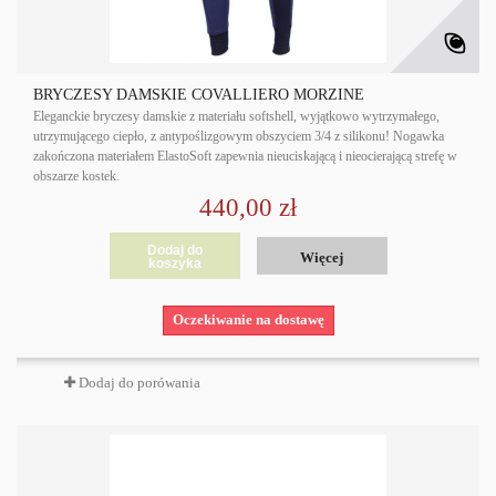
BRYCZESY DAMSKIE COVALLIERO MORZINE
Eleganckie bryczesy damskie z materiału softshell, wyjątkowo wytrzymałego,
utrzymującego ciepło, z antypoślizgowym obszyciem 3/4 z silikonu! Nogawka
zakończona materiałem ElastoSoft zapewnia nieuciskającą i nieocierającą strefę w
obszarze kostek.
440,00 zł
Dodaj do
Więcej
koszyka
Oczekiwanie na dostawę
Dodaj do porówania