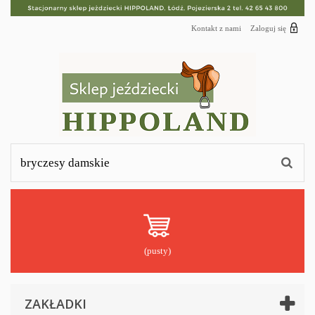
Kontakt z nami
Zaloguj się
(pusty)
ZAKŁADKI