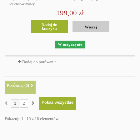
jesienno-zimowy.
199,00 zł
Dodaj do
Więcej
koszyka
W magazynie
Dodaj do porówania
Porównaj (
0
)
Pokaż wszystkie
1
2
Pokazuje 1 - 15 z 18 elementów