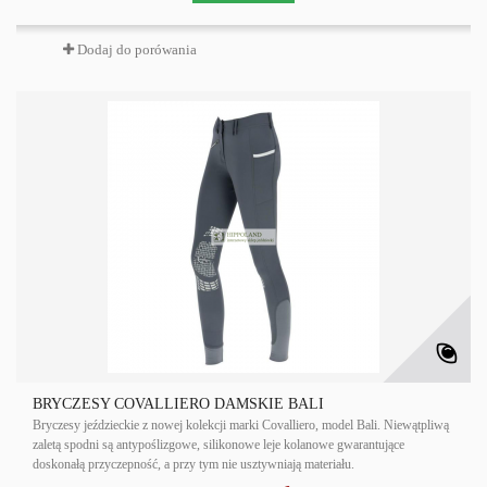
Dodaj do porówania
BRYCZESY COVALLIERO DAMSKIE BALI
Bryczesy jeździeckie z nowej kolekcji marki Covalliero, model Bali. Niewątpliwą
zaletą spodni są antypoślizgowe, silikonowe leje kolanowe gwarantujące
doskonałą przyczepność, a przy tym nie usztywniają materiału.