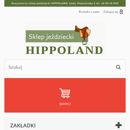
Kontakt z nami
Zaloguj się
(pusty)
ZAKŁADKI