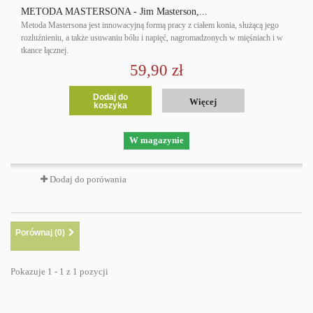
METODA MASTERSONA - Jim Masterson,...
Metoda Mastersona jest innowacyjną formą pracy z ciałem konia, służącą jego
rozluźnieniu, a także usuwaniu bólu i napięć, nagromadzonych w mięśniach i w
tkance łącznej.
59,90 zł
Dodaj do
Więcej
koszyka
W magazynie
Dodaj do porówania
Porównaj (
0
)
Pokazuje 1 - 1 z 1 pozycji