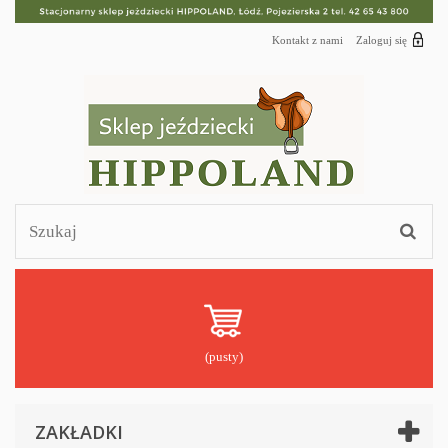
Kontakt z nami
Zaloguj się
(pusty)
ZAKŁADKI