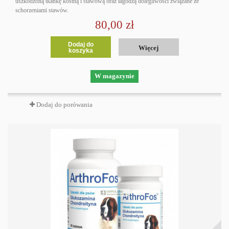
uszkodzoną tkankę kostną i stawową oraz łagodzą dolegliwości związane ze
schorzeniami stawów.
80,00 zł
Dodaj do
Więcej
koszyka
W magazynie
Dodaj do porówania