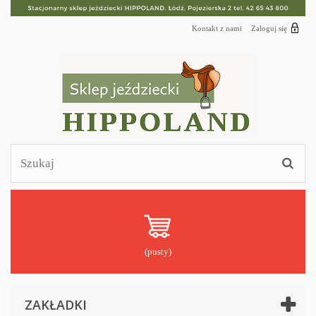
Kontakt z nami
Zaloguj się
(pusty)
ZAKŁADKI