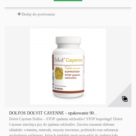
Dodaj do porówania
DOLFOS DOLVIT CAYENNE - opakowanie 90...
Dolvit Cayenne Dolfos – STOP zjadaniu odchodów! STOP koprofagii! Dolvit
Cayenne zniechęca psy do zjadania odchodów. Zawiera starannie dobrane
składniki: witaminy, minerały, enzymy trawienne, probiotyki oraz substancje
pochodzenia roślinnego, których niedobór może prowadzić do zjadania kału.