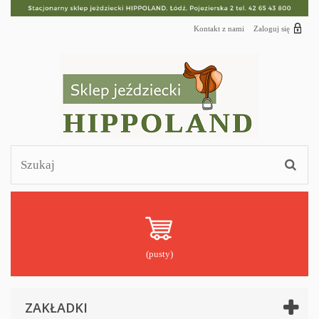
Kontakt z nami
Zaloguj się
(pusty)
ZAKŁADKI