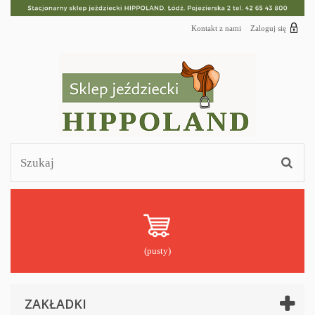
Kontakt z nami
Zaloguj się
(pusty)
ZAKŁADKI