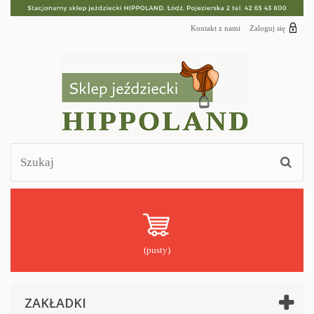
Kontakt z nami
Zaloguj się
(pusty)
ZAKŁADKI