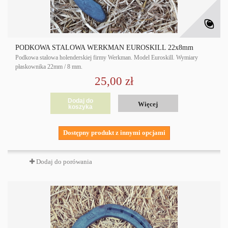
PODKOWA STALOWA WERKMAN EUROSKILL 22x8mm
Podkowa stalowa holenderskiej firmy Werkman. Model Euroskill. Wymiary
płaskownika 22mm / 8 mm.
25,00 zł
Dodaj do
Więcej
koszyka
Dostępny produkt z innymi opcjami
Dodaj do porówania