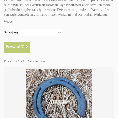
Założycielami byli bracia Hero i Berend Werkman, z zawodu podkuwacze. W
minionym stuleciu Werkman Hoofcare wyeksportował wiele różnych modeli
podków do krajów na całym świecie. Dziś czwarte pokolenie Werkmanów
sprawuje kontrolę nad firmą. Christel Werkman i jej brat Reian Werkman.
Więcej
Sortuj wg
Porównaj (
0
)
Pokazuje 1 - 2 z 2 elementów