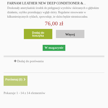
FARNAM LEATHER NEW DEEP CONDITIONER &...
Doskonały amerykański środek do pielęgnacji wyrobów skórzanych o głębokim
działaniu, szybko przenikający wgłąb skóry. Regularne stosowanie w
kilkumiesięcznych cyklach, spowoduje, że skóra będzie niezniszczalna.
76,00 zł
Dodaj do
Więcej
koszyka
W magazynie
Dodaj do porówania
Porównaj (
0
)
Pokazuje 1 - 14 z 14 elementów