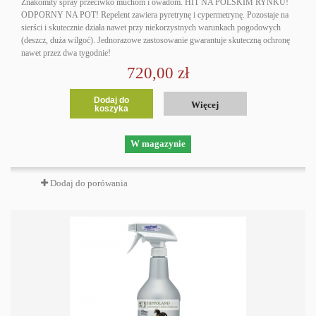
Znakomity spray przeciwko muchom i owadom. HIT NA POLSKIM RYNKU!
ODPORNY NA POT! Repelent zawiera pyretrynę i cypermetrynę. Pozostaje na
sierści i skutecznie działa nawet przy niekorzystnych warunkach pogodowych
(deszcz, duża wilgoć). Jednorazowe zastosowanie gwarantuje skuteczną ochronę
nawet przez dwa tygodnie!
720,00 zł
Dodaj do
Więcej
koszyka
W magazynie
Dodaj do porówania