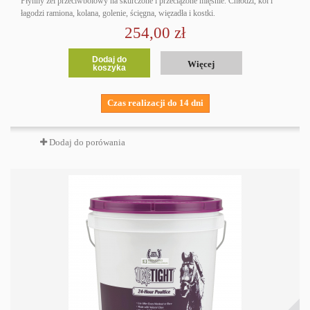
Płynny żel przeciwbólowy na skurczone i przeciążone mięśnie. Chłodzi, koi i
łagodzi ramiona, kolana, golenie, ścięgna, więzadła i kostki.
254,00 zł
Dodaj do
Więcej
koszyka
Czas realizacji do 14 dni
Dodaj do porówania