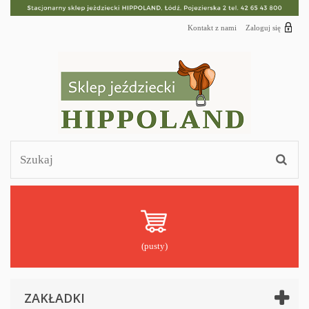
Kontakt z nami
Zaloguj się
(pusty)
ZAKŁADKI