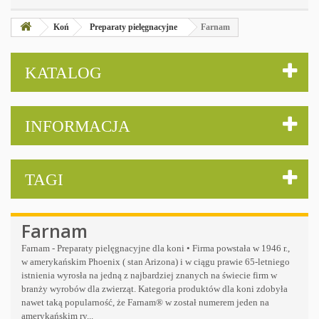
Koń
Preparaty pielęgnacyjne
Farnam
KATALOG
INFORMACJA
TAGI
Farnam
Farnam - Preparaty pielęgnacyjne dla koni •
Firma powstała w 1946 r.,
w amerykańskim Phoenix ( stan Arizona) i w ciągu prawie 65-letniego
istnienia wyrosła na jedną z najbardziej znanych na świecie firm w
branży wyrobów dla zwierząt. Kategoria produktów dla koni zdobyła
nawet taką popularność, że Farnam® w został numerem jeden na
amerykańskim ry...