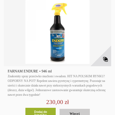
FARNAM ENDURE • 946 ml
Znakomity spray przeciwko muchom i owadom. HIT NA POLSKIM RYNKU!
ODPORNY NA POT! Repelent zawiera pyretrynę i cypermetrynę. Pozostaje na
sierści i skutecznie działa nawet przy niekorzystnych warunkach pogodowych
(deszcz, duża wilgoć). Jednorazowe zastosowanie gwarantuje skuteczną ochronę
nawet przez dwa tygodnie!
230,00 zł
Dodaj do
Więcej