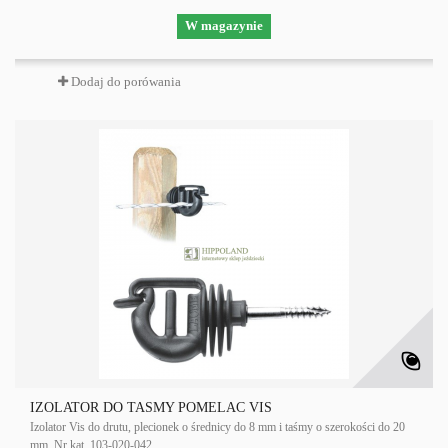
W magazynie
Dodaj do porówania
IZOLATOR DO TAŚMY POMELAC VIS
Izolator Vis do drutu, plecionek o średnicy do 8 mm i taśmy o szerokości do 20
mm. Nr kat. 103-020-042