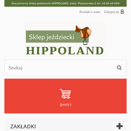
Kontakt z nami
Zaloguj się
(pusty)
ZAKŁADKI