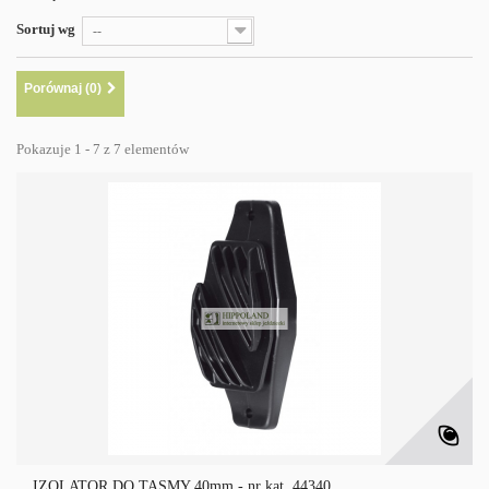
Sortuj wg
--
Porównaj (
0
)
Pokazuje 1 - 7 z 7 elementów
IZOLATOR DO TAŚMY 40mm - nr kat. 44340