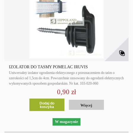
IZOLATOR DO TAŚMY POMELAC IRUVIS
Uniwersalny izolator ogrodzenia elektrycznego z przeznaczeniem do taśm o
szerokości od 1,5cm do 4cm. Powszechnie stosowany do ogrodzeń elektrycznych
wykonywanych sposobem gospodarskim. Nr kat. 103-020-060
0,90 zł
Dodaj do
Więcej
koszyka
W magazynie