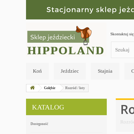
Skontaktuj się
Koń
Jeździec
Stajnia
O
Gołębie
Rozród / loty
Ro
KATALOG
Rozró
Dostępność