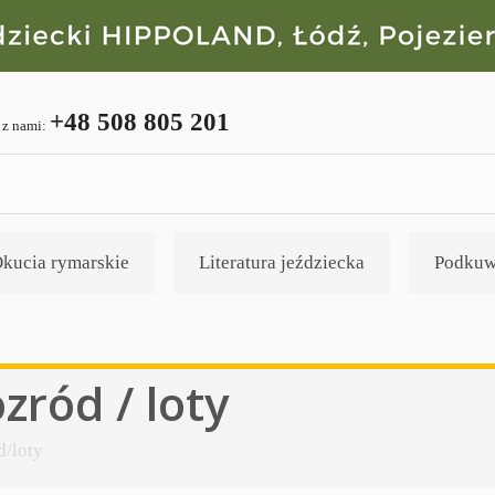
+48 508 805 201
 z nami:
kucia rymarskie
Literatura jeździecka
Podkuw
zród / loty
d/loty