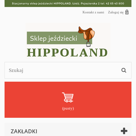
Kontakt z nami
Zaloguj się
(pusty)
ZAKŁADKI