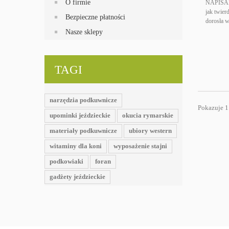
O firmie
NAPISA
jak twier
Bezpieczne płatności
dorosła wy
Nasze sklepy
TAGI
narzędzia podkuwnicze
Pokazuje 1 
upominki jeździeckie
okucia rymarskie
materiały podkuwnicze
ubiory western
witaminy dla koni
wyposażenie stajni
podkowiaki
foran
gadżety jeździeckie