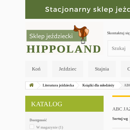
Skontaktuj się
Koń
Jeździec
Stajnia
O
Literatura jeździecka
Książki dla młodzieży
ABC
KATALOG
ABC J
Sortuj wg
Dostępność
W magazynie
(1)