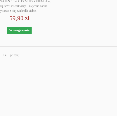
NA JEST PROSTYM JĘZYKIEM. Ale,
dzą liczni instruktorzy…niejedna osoba
niesie z niej wiele dla siebie.
59,90 zł
W magazynie
- 1 z 1 pozycji