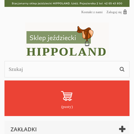
Kontakt z nami
Zaloguj się
(pusty)
ZAKŁADKI