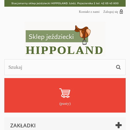
Kontakt z nami
Zaloguj się
(pusty)
ZAKŁADKI