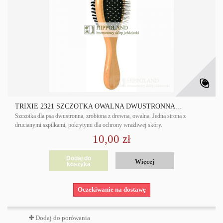
TRIXIE 2321 SZCZOTKA OWALNA DWUSTRONNA...
Szczotka dla psa dwustronna, zrobiona z drewna, owalna. Jedna strona z
drucianymi szpilkami, pokrytymi dla ochrony wrażliwej skóry.
10,00 zł
Dodaj do
Więcej
koszyka
Oczekiwanie na dostawę
Dodaj do porówania