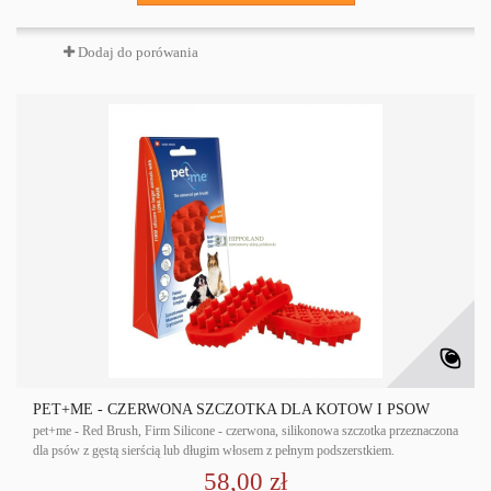
Dodaj do porówania
PET+ME - CZERWONA SZCZOTKA DLA KOTÓW I PSÓW
pet+me - Red Brush, Firm Silicone - czerwona, silikonowa szczotka przeznaczona
dla psów z gęstą sierścią lub długim włosem z pełnym podszerstkiem.
58,00 zł