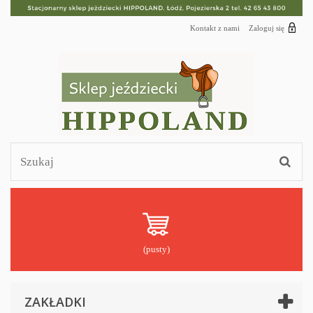
Kontakt z nami
Zaloguj się
(pusty)
ZAKŁADKI