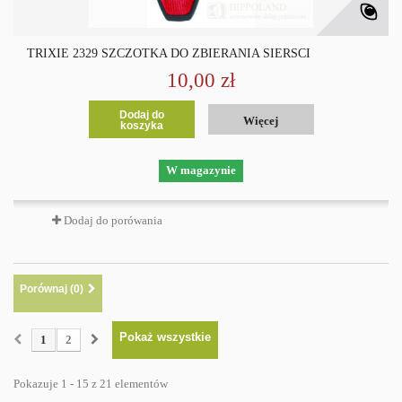
TRIXIE 2329 SZCZOTKA DO ZBIERANIA SIERŚCI
10,00 zł
Dodaj do
Więcej
koszyka
W magazynie
Dodaj do porówania
Porównaj (
0
)
Pokaż wszystkie
1
2
Pokazuje 1 - 15 z 21 elementów