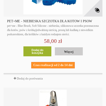
PET+ME - NIEBIESKA SZCZOTKA DLA KOTÓW I PSÓW
pet+me - Blue Brush, Soft Silicone - niebieska, silikonowa szczotka przeznaczona
dla kotów, psów z krótką/jedwabistą sierścią, prostą lub kudłatą z niewielkim
podszerstkiem, dla królików z każdym rodzajem sierści.
58,00 zł
Dodaj do
Więcej
koszyka
Czas realizacji od 2 do 14 dni
Dodaj do porówania