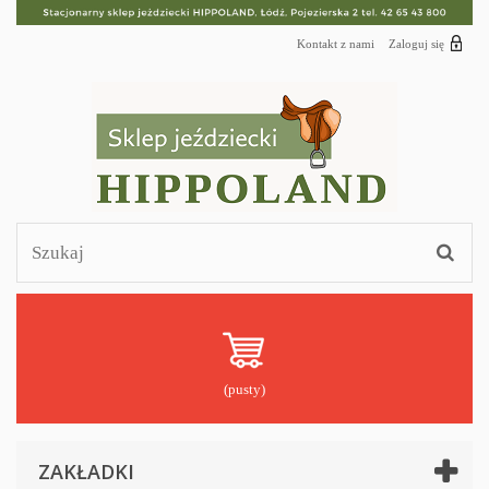
Kontakt z nami
Zaloguj się
(pusty)
ZAKŁADKI