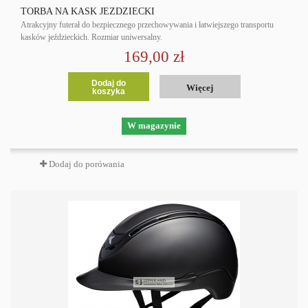
TORBA NA KASK JEŹDZIECKI
Atrakcyjny futerał do bezpiecznego przechowywania i łatwiejszego transportu
kasków jeździeckich. Rozmiar uniwersalny.
169,00 zł
Dodaj do
Więcej
koszyka
W magazynie
Dodaj do porówania