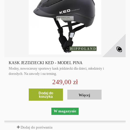
KASK JEŹDZIECKI KED - MODEL PINA
Modny, nowoczesny sportowy kask jeździecki dla dzieci, młodzieży i
dorosłych. Na zawody i na trening.
249,00 zł
Dodaj do
Więcej
koszyka
W magazynie
Dodaj do porówania