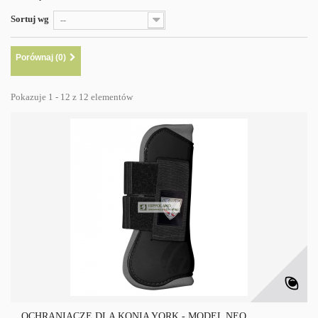
Sortuj wg
--
Porównaj (
0
)
Pokazuje 1 - 12 z 12 elementów
OCHRANIACZE DLA KONIA YORK - MODEL NEO...