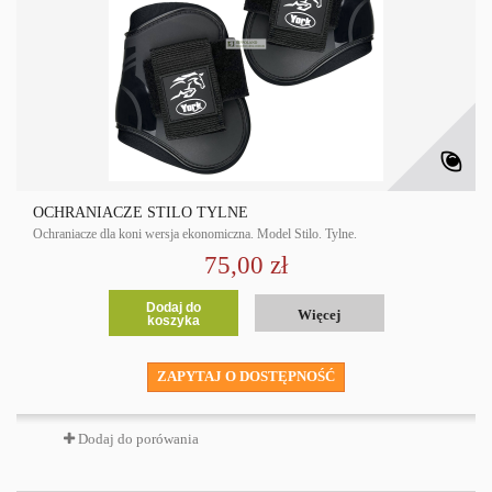
OCHRANIACZE STILO TYLNE
Ochraniacze dla koni wersja ekonomiczna. Model Stilo. Tylne.
75,00 zł
Dodaj do
Więcej
koszyka
ZAPYTAJ O DOSTĘPNOŚĆ
Dodaj do porówania