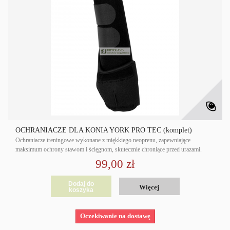
OCHRANIACZE DLA KONIA YORK PRO TEC (komplet)
Ochraniacze treningowe wykonane z miękkiego neoprenu, zapewniające
maksimum ochrony stawom i ścięgnom, skutecznie chroniące przed urazami.
99,00 zł
Dodaj do
Więcej
koszyka
Oczekiwanie na dostawę