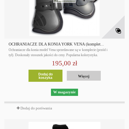
OCHRANIACZE DLA KONIA YORK VENA (komplet...
Ochraniacze dla konia model Vena sprzedawane są w komplecie (przód i
tył). Doskonały stosunek jakości do ceny. Popularna kolorystyka.
195,00 zł
Dodaj do
Więcej
koszyka
W magazynie
Dodaj do porówania