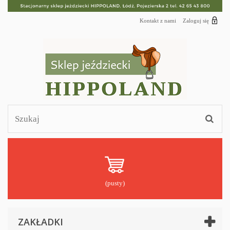
Kontakt z nami
Zaloguj się
(pusty)
ZAKŁADKI