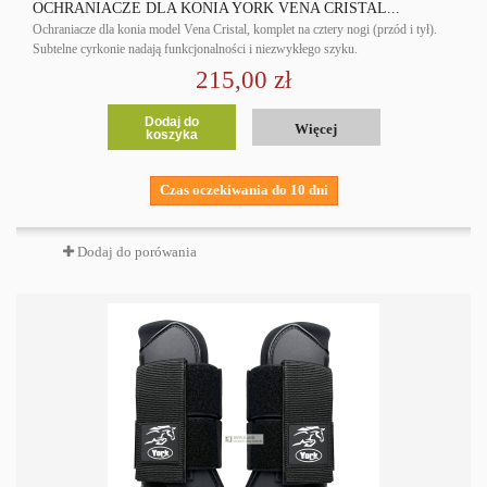
OCHRANIACZE DLA KONIA YORK VENA CRISTAL...
Ochraniacze dla konia model Vena Cristal, komplet na cztery nogi (przód i tył).
Subtelne cyrkonie nadają funkcjonalności i niezwykłego szyku.
215,00 zł
Dodaj do
Więcej
koszyka
Czas oczekiwania do 10 dni
Dodaj do porówania