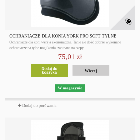
OCHRANIACZE DLA KONIA YORK PRO SOFT TYLNE
Ochraniacze dla koni wersja ekonomiczna. Tanie ale dość dobrze wykonane
ochraniacze na tylne nogi konia. zapinane na rzepy.
75,01 zł
Dodaj do
Więcej
koszyka
W magazynie
Dodaj do porówania