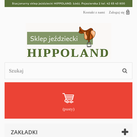
Kontakt z nami
Zaloguj się
(pusty)
ZAKŁADKI