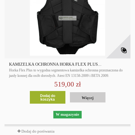
KAMIZELKA OCHRONNA HORKA FLEX PLUS...
Horka Flex Plus to wygodna segmentowa kamizelka ochronna przeznaczona do
jazdy konnej dla osób dorosłych. Atest EN 13158-2009 i BETA 2009.
519,00 zł
Dodaj do
Więcej
koszyka
W magazynie
Dodaj do porówania