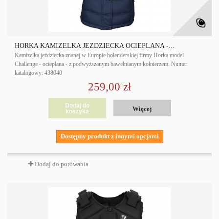
HORKA KAMIZELKA JEŹDZIECKA OCIEPLANA -...
Kamizelka jeździecka znanej w Europie holenderskiej firmy Horka model
Challenge - ocieplana - z podwyższanym bawełnianym kołnierzem. Numer
katalogowy: 438040
259,00 zł
Dodaj do
Więcej
koszyka
Dostępny produkt z innymi opcjami
Dodaj do porówania