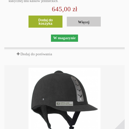
klasycznej linii kasków jeździeckich.
645,00 zł
Dodaj do
Więcej
koszyka
W magazynie
Dodaj do porówania