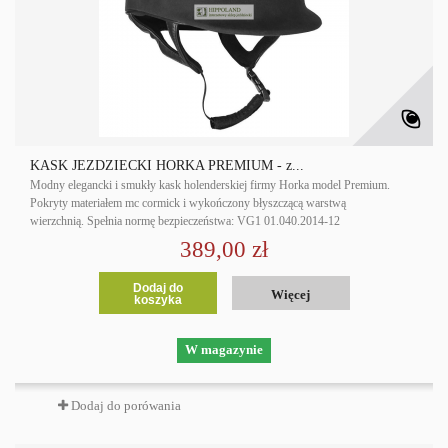
KASK JEŹDZIECKI HORKA PREMIUM - z...
Modny elegancki i smukły kask holenderskiej firmy Horka model Premium.
Pokryty materiałem mc cormick i wykończony błyszczącą warstwą
wierzchnią. Spełnia normę bezpieczeństwa: VG1 01.040.2014-12
389,00 zł
Dodaj do
Więcej
koszyka
W magazynie
Dodaj do porówania