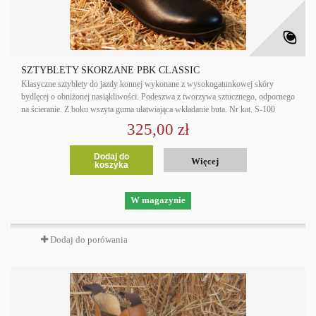
SZTYBLETY SKÓRZANE PBK CLASSIC
Klasyczne sztyblety do jazdy konnej wykonane z wysokogatunkowej skóry
bydlęcej o obniżonej nasiąkliwości. Podeszwa z tworzywa sztucznego, odpornego
na ścieranie. Z boku wszyta guma ułatwiająca wkładanie buta. Nr kat. S-100
325,00 zł
Dodaj do
Więcej
koszyka
W magazynie
Dodaj do porówania