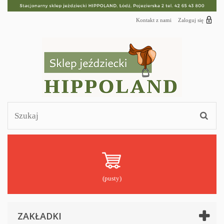
Kontakt z nami
Zaloguj się
(pusty)
ZAKŁADKI