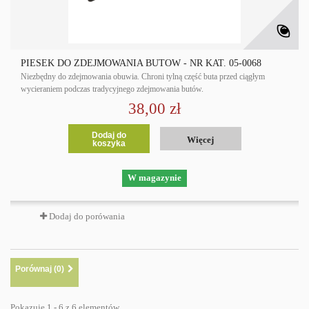
PIESEK DO ZDEJMOWANIA BUTÓW - NR KAT. 05-0068
Niezbędny do zdejmowania obuwia. Chroni tylną część buta przed ciągłym
wycieraniem podczas tradycyjnego zdejmowania butów.
38,00 zł
Dodaj do
Więcej
koszyka
W magazynie
Dodaj do porówania
Porównaj (
0
)
Pokazuje 1 - 6 z 6 elementów