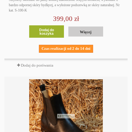
bardzo odpornej skóry bydlęcej, a wyłożone podszewką ze skóry naturalnej. Nr
kat. S-100-K
399,00 zł
Dodaj do
Więcej
koszyka
Czas realizacji od 2 do 14 dni
Dodaj do porówania