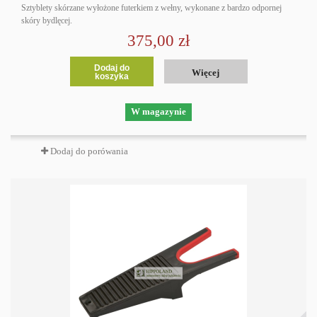
Sztyblety skórzane wyłożone futerkiem z wełny, wykonane z bardzo odpornej
skóry bydlęcej.
375,00 zł
Dodaj do
Więcej
koszyka
W magazynie
Dodaj do porówania