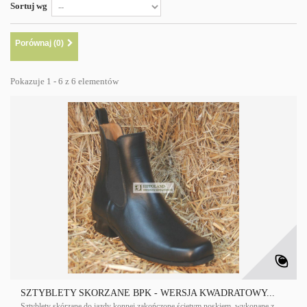
Sortuj wg
Porównaj (
0
)
Pokazuje 1 - 6 z 6 elementów
SZTYBLETY SKÓRZANE BPK - WERSJA KWADRATOWY...
Sztyblety skórzane do jazdy konnej zakończone ściętym noskiem, wykonane z