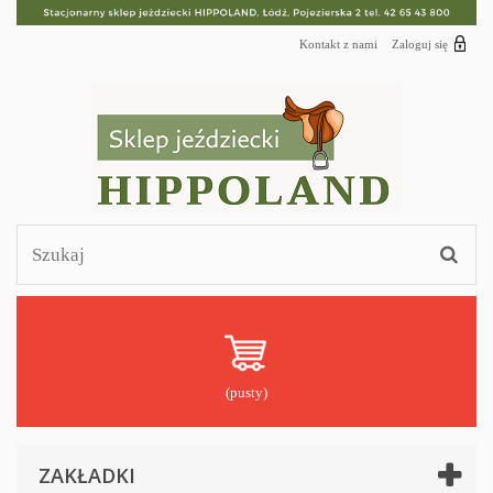
Kontakt z nami
Zaloguj się
(pusty)
ZAKŁADKI