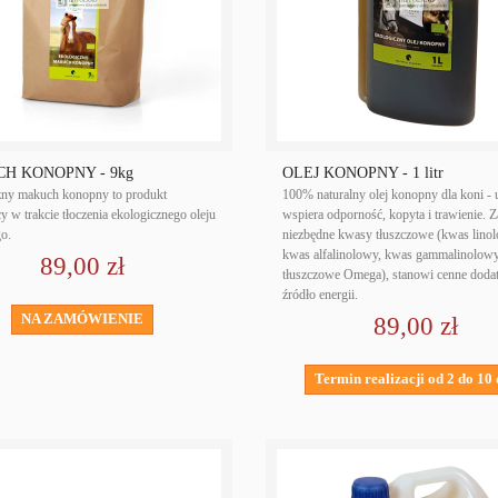
H KONOPNY - 9kg
OLEJ KONOPNY - 1 litr
zny makuch konopny to produkt
100% naturalny olej konopny dla koni - 
y w trakcie tłoczenia ekologicznego oleju
wspiera odporność, kopyta i trawienie. 
o.
niezbędne kwasy tłuszczowe (kwas lino
kwas alfalinolowy, kwas gammalinolow
89,00 zł
tłuszczowe Omega), stanowi cenne dod
źródło energii.
NA ZAMÓWIENIE
89,00 zł
Termin realizacji od 2 do 10 