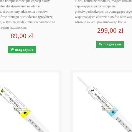
na kompleksowej pielęgnacji skóry
100% naturalne produkty, mające działan
alna do stosowania na otarcia,
uspokajające, przeciwzapalne,
a, drobne rany, ukąszenia owadów,
przeciwpadaczkowe, wspomagające regen
órne różnego pochodzenia (grzybicze,
wspomagające zdrowie stawów oraz wsp
e, w tym na grudę), miejsca narażone na
zdrowie układu pokarmowego konia.
przętem jeździeckim.
299,00 zł
89,00 zł
W magazynie
W magazynie