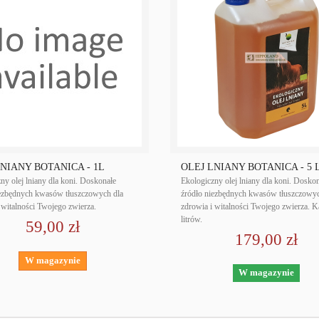
LNIANY BOTANICA - 1L
OLEJ LNIANY BOTANICA - 5 
ny olej lniany dla koni. Doskonałe
Ekologiczny olej lniany dla koni. Dosko
iezbędnych kwasów tłuszczowych dla
źródło niezbędnych kwasów tłuszczowyc
 witalności Twojego zwierza.
zdrowia i witalności Twojego zwierza. K
litrów.
59,00 zł
179,00 zł
W magazynie
W magazynie