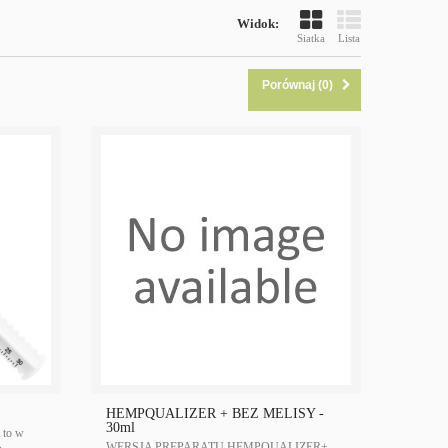
Widok:
Siatka
Lista
Porównaj (
0
)
HEMPQUALIZER + BEZ MELISY -
30ml
 to w
WERSJA PREPARATU HEMPQUALIZER+