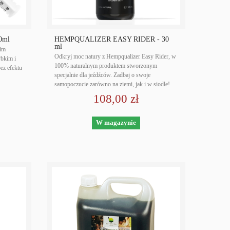
0ml
HEMPQUALIZER EASY RIDER - 30
ml
oim
Odkryj moc natury z Hempqualizer Easy Rider, w
ybkim i
100% naturalnym produktem stworzonym
ez efektu
specjalnie dla jeźdźców. Zadbaj o swoje
samopoczucie zarówno na ziemi, jak i w siodle!
108,00 zł
W magazynie