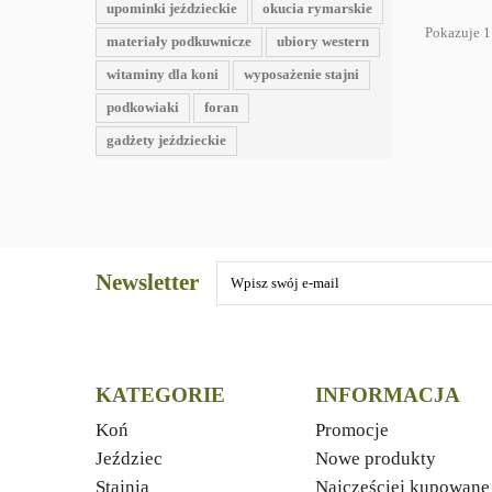
upominki jeździeckie
okucia rymarskie
Pokazuje 1
materiały podkuwnicze
ubiory western
witaminy dla koni
wyposażenie stajni
podkowiaki
foran
gadżety jeździeckie
Newsletter
KATEGORIE
INFORMACJA
Koń
Promocje
Jeździec
Nowe produkty
Stajnia
Najczęściej kupowane