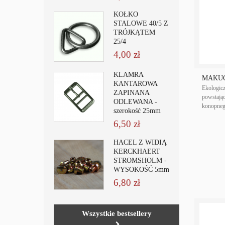
KÓŁKO
STALOWE 40/5 Z
TRÓJKĄTEM
25/4
4,00 zł
KLAMRA
MAKUC
KANTAROWA
Ekologic
ZAPINANA
powstając
ODLEWANA -
konopneg
szerokość 25mm
6,50 zł
HACEL Z WIDIĄ
KERCKHAERT
STROMSHOLM -
WYSOKOŚĆ 5mm
6,80 zł
Wszystkie bestsellery