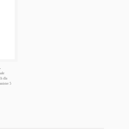
L
nałe
h dla
anister 5