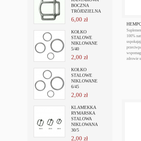
BOCZNA
TRÓJDZIELNA
6,00 zł
HEMPQ
Supleme
KÓŁKO
100% natu
STALOWE
uspokajaj
NIKLOWANE
przeciwp
5/40
wspomaga
2,00 zł
zdrowie 
KÓŁKO
STALOWE
NIKLOWANE
6/45
2,00 zł
KLAMEKKA
RYMARSKA
STALOWA
NIKLOWANA
30/5
2,00 zł