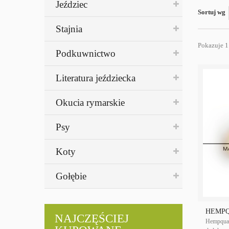
Jeździec
Sortuj wg
Stajnia
Pokazuje 1
Podkuwnictwo
Literatura jeździecka
Okucia rymarskie
Psy
Koty
Gołębie
HEMPQ
NAJCZĘŚCIEJ
Hempqual