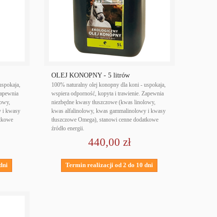
OLEJ KONOPNY - 5 litrów
uspokaja,
100% naturalny olej konopny dla koni - uspokaja,
Zapewnia
wspiera odporność, kopyta i trawienie. Zapewnia
lowy,
niezbędne kwasy tłuszczowe (kwas linolowy,
y i kwasy
kwas alfalinolowy, kwas gammalinolowy i kwasy
atkowe
tłuszczowe Omega), stanowi cenne dodatkowe
źródło energii.
440,00 zł
dni
Termin realizacji od 2 do 10 dni