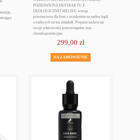
ie
POZBAWIONA EKSTRAKTU Z
EKOLOGICZNEJ MELISY- wersja
erację,
przeznaczona dla koni z uczuleniem na melisę bądź
ierające
wrażliwych na ten składnik. Preparat zachowuje
swoje właściwości przeciwzapalne oraz
chondroprotekcyjne.
299,00 zł
NA ZAMÓWIENIE