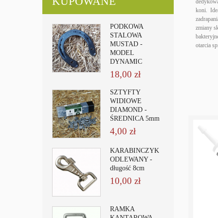
KUPOWANE
dedykowa
koni. Ide
zadrapani
PODKOWA
zmiany sk
STALOWA
bakteryjn
MUSTAD -
otarcia s
MODEL
DYNAMIC
18,00 zł
SZTYFTY
WIDIOWE
DIAMOND -
ŚREDNICA 5mm
4,00 zł
KARABIŃCZYK
ODLEWANY -
długość 8cm
10,00 zł
RAMKA
KANTAROWA