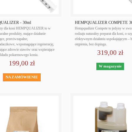
UALIZER - 30ml
HEMPQUALIZER COMPETE 3
nty dla koni HEMPQUALIZER to w
Hempqualizer Compete to jedyny w sw
ralne produkty, mające działanie
rodzaju naturalny preparat dla koni, o sz
ące, przeciwzapalne,
efektywnym działaniu uspokajającym – b
adaczkowe, wspomagające regenerację,
otępienia, bez dopingu.
jące zdrowie stawów oraz wspierające
319,00 zł
układu pokarmowego konia.
199,00 zł
W magazynie
NA ZAMÓWIENIE