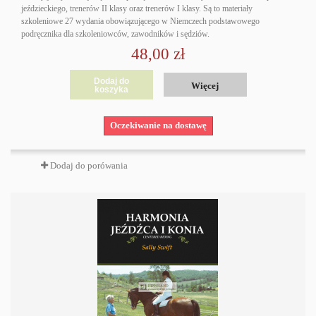
jeździeckiego, trenerów II klasy oraz trenerów I klasy. Są to materiały
szkoleniowe 27 wydania obowiązującego w Niemczech podstawowego
podręcznika dla szkoleniowców, zawodników i sędziów.
48,00 zł
Dodaj do
Więcej
koszyka
Oczekiwanie na dostawę
Dodaj do porówania