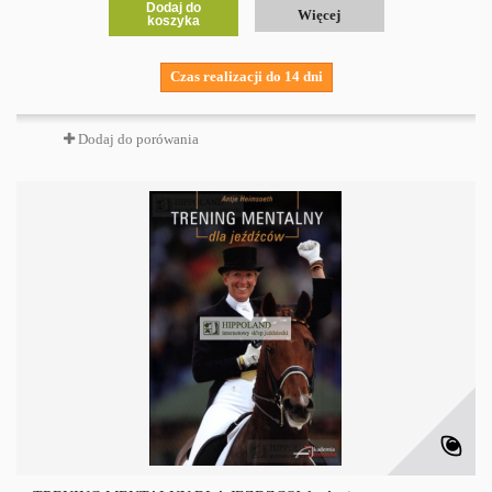
Dodaj do
Więcej
koszyka
Czas realizacji do 14 dni
Dodaj do porówania