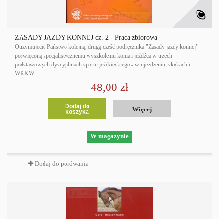
ZASADY JAZDY KONNEJ cz. 2 - Praca zbiorowa
Otrzymujecie Państwo kolejną, drugą część podręcznika "Zasady jazdy konnej"
poświęconą specjalistycznemu wyszkoleniu konia i jeźdźca w trzech
podstawowych dyscyplinach sportu jeździeckiego - w ujeżdżeniu, skokach i
WKKW.
48,00 zł
Dodaj do
Więcej
koszyka
W magazynie
Dodaj do porówania