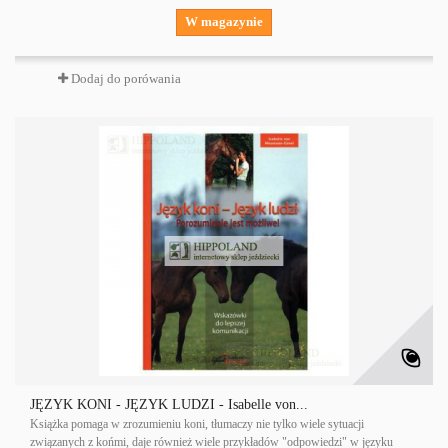
W magazynie
Dodaj do porówania
JĘZYK KONI - JĘZYK LUDZI - Isabelle von...
Książka pomaga w zrozumieniu koni, tłumaczy nie tylko wiele sytuacji
związanych z końmi, daje również wiele przykładów "odpowiedzi" w języku