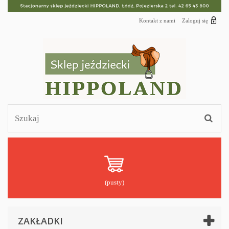
Kontakt z nami
Zaloguj się
(pusty)
ZAKŁADKI