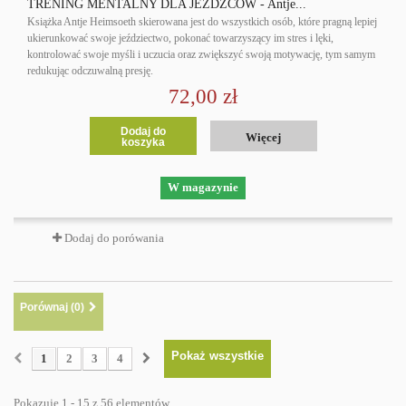
TRENING MENTALNY DLA JEŹDŹCÓW - Antje...
Książka Antje Heimsoeth skierowana jest do wszystkich osób, które pragną lepiej
ukierunkować swoje jeździectwo, pokonać towarzyszący im stres i lęki,
kontrolować swoje myśli i uczucia oraz zwiększyć swoją motywację, tym samym
redukując odczuwalną presję.
72,00 zł
Dodaj do
Więcej
koszyka
W magazynie
Dodaj do porówania
Porównaj (
0
)
Pokaż wszystkie
1
2
3
4
Pokazuje 1 - 15 z 56 elementów