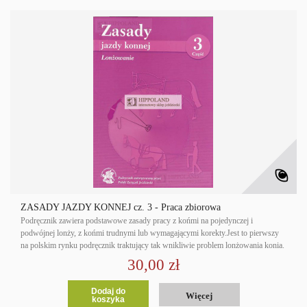
ZASADY JAZDY KONNEJ cz. 3 - Praca zbiorowa
Podręcznik zawiera podstawowe zasady pracy z końmi na pojedynczej i
podwójnej lonży, z końmi trudnymi lub wymagającymi korekty.Jest to pierwszy
na polskim rynku podręcznik traktujący tak wnikliwie problem lonżowania konia.
30,00 zł
Dodaj do
Więcej
koszyka