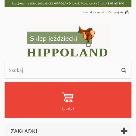
Kontakt z nami
Zaloguj się
(pusty)
ZAKŁADKI