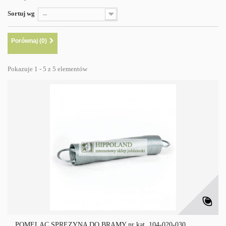
Sortuj wg
--
Porównaj (
0
)
Pokazuje 1 - 5 z 5 elementów
POMELAC SPRĘŻYNA DO BRAMY nr kat. 104-020-030