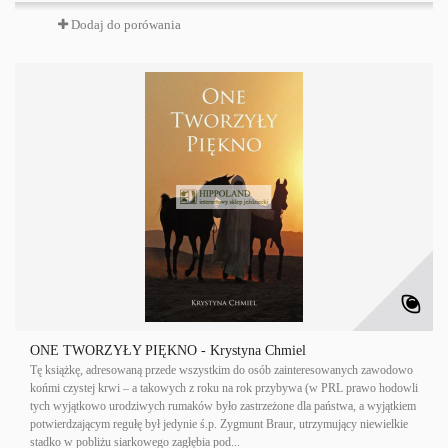
Dodaj do porówania
ONE TWORZYŁY PIĘKNO - Krystyna Chmiel
Tę książkę, adresowaną przede wszystkim do osób zainteresowanych zawodowo
końmi czystej krwi – a takowych z roku na rok przybywa (w PRL prawo hodowli
tych wyjątkowo urodziwych rumaków było zastrzeżone dla państwa, a wyjątkiem
potwierdzającym regułę był jedynie ś.p. Zygmunt Braur, utrzymujący niewielkie
stadko w pobliżu siarkowego zagłębia pod...