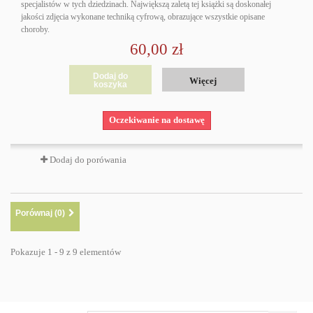
specjalistów w tych dziedzinach. Największą zaletą tej książki są doskonałej
jakości zdjęcia wykonane techniką cyfrową, obrazujące wszystkie opisane
choroby.
60,00 zł
Dodaj do
Więcej
koszyka
Oczekiwanie na dostawę
Dodaj do porówania
Porównaj (
0
)
Pokazuje 1 - 9 z 9 elementów