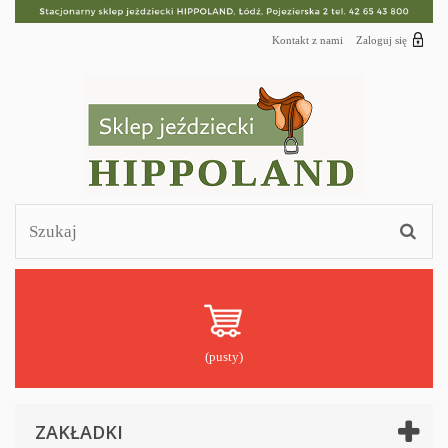
Kontakt z nami
Zaloguj się
(pusty)
ZAKŁADKI