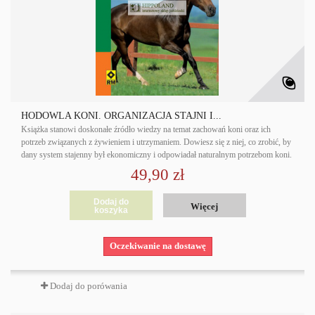
HODOWLA KONI. ORGANIZACJA STAJNI I...
Książka stanowi doskonałe źródło wiedzy na temat zachowań koni oraz ich
potrzeb związanych z żywieniem i utrzymaniem. Dowiesz się z niej, co zrobić, by
dany system stajenny był ekonomiczny i odpowiadał naturalnym potrzebom koni.
49,90 zł
Dodaj do
Więcej
koszyka
Oczekiwanie na dostawę
Dodaj do porówania