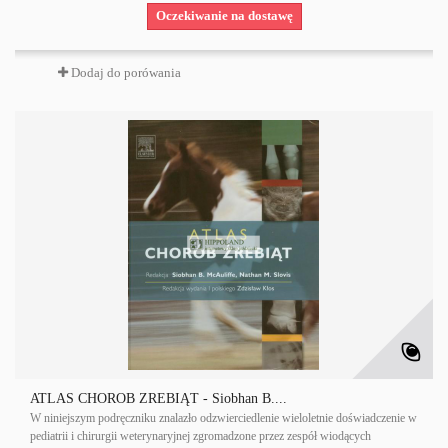
Oczekiwanie na dostawę
Dodaj do porówania
ATLAS CHORÓB ŹREBIĄT - Siobhan B....
W niniejszym podręczniku znalazło odzwierciedlenie wieloletnie doświadczenie w
pediatrii i chirurgii weterynaryjnej zgromadzone przez zespół wiodących