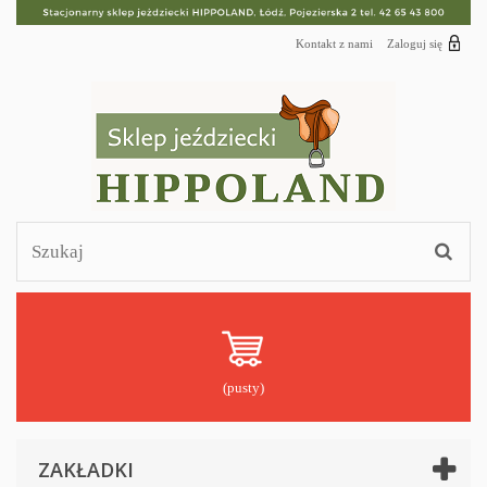
Kontakt z nami
Zaloguj się
(pusty)
ZAKŁADKI