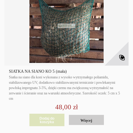
SIATKA NA SIANO KO 5 (mała)
Siatka na siano dla koni wykonana z wysoko wytrzymałego poliamidu,
stabilizowanego UV, dodatkowo stabilizowanymi termicznie i powlekanymi
powłoką impregnatu 3-5%, dzięki czemu ma zwiększoną wytrzymałość na
zerwanie i ścieranie oraz na warunki atmosferyczne. Szerokość oczek: 5 cm x 5
cm
48,00 zł
Dodaj do
Więcej
koszyka