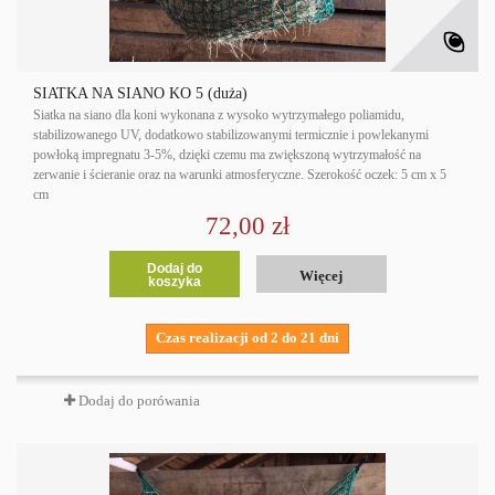
SIATKA NA SIANO KO 5 (duża)
Siatka na siano dla koni wykonana z wysoko wytrzymałego poliamidu,
stabilizowanego UV, dodatkowo stabilizowanymi termicznie i powlekanymi
powłoką impregnatu 3-5%, dzięki czemu ma zwiększoną wytrzymałość na
zerwanie i ścieranie oraz na warunki atmosferyczne. Szerokość oczek: 5 cm x 5
cm
72,00 zł
Dodaj do
Więcej
koszyka
Czas realizacji od 2 do 21 dni
Dodaj do porówania