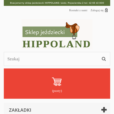
Kontakt z nami
Zaloguj się
(pusty)
ZAKŁADKI