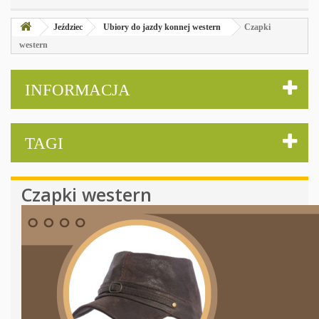
Jeździec
Ubiory do jazdy konnej western
Czapki
western
INFORMACJA
TAGI
Czapki western