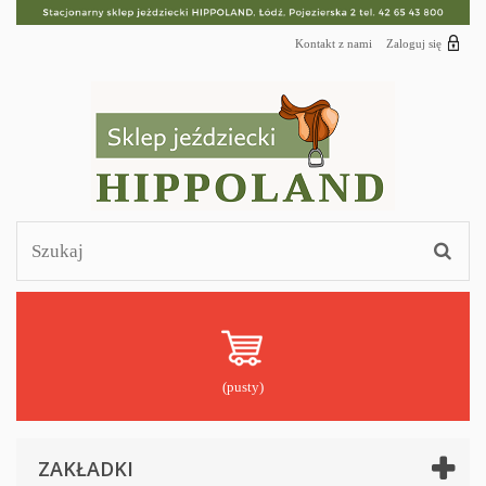
Kontakt z nami
Zaloguj się
(pusty)
ZAKŁADKI