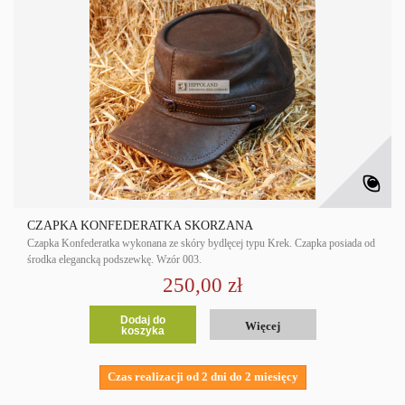
CZAPKA KONFEDERATKA SKÓRZANA
Czapka Konfederatka wykonana ze skóry bydlęcej typu Krek. Czapka posiada od
środka elegancką podszewkę. Wzór 003.
250,00 zł
Dodaj do
Więcej
koszyka
Czas realizacji od 2 dni do 2 miesięcy