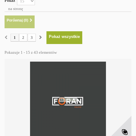
Pokaż
na stronę
Porównaj (
0
)
Pokaż wszystkie
1
2
3
Pokazuje 1 - 15 z 43 elementów