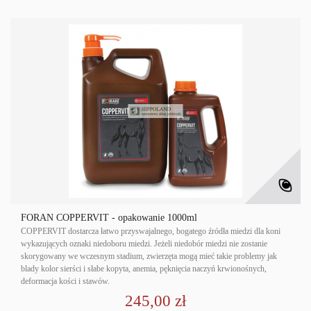
FORAN COPPERVIT - opakowanie 1000ml
COPPERVIT dostarcza łatwo przyswajalnego, bogatego źródła miedzi dla koni
wykazujących oznaki niedoboru miedzi. Jeżeli niedobór miedzi nie zostanie
skorygowany we wczesnym stadium, zwierzęta mogą mieć takie problemy jak
blady kolor sierści i słabe kopyta, anemia, pęknięcia naczyń krwionośnych,
deformacja kości i stawów.
245,00 zł