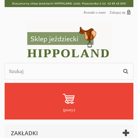
Kontakt z nami
Zaloguj się
(pusty)
ZAKŁADKI