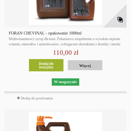
FORAN CHEVINAL - opakowanie 1000ml
Multiwinaminowy syrop dla koni. Pokarmowe uzupełnienie o wysokim stężeniu
witamin, minerałów i aminokwasów, wzbogacone ekstraktami z drożdży i miodu.
110,00 zł
Dodaj do
Więcej
koszyka
W magazynie
Dodaj do porówania