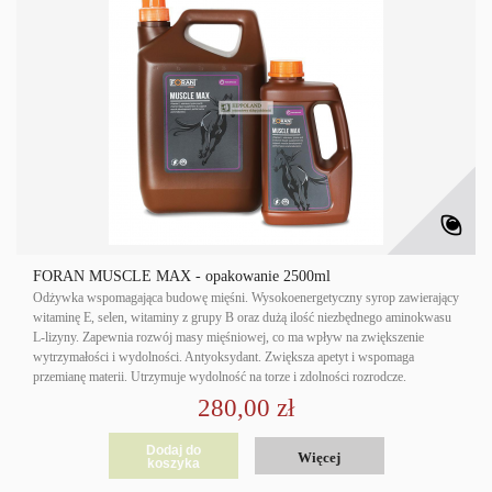
FORAN MUSCLE MAX - opakowanie 2500ml
Odżywka wspomagająca budowę mięśni. Wysokoenergetyczny syrop zawierający
witaminę E, selen, witaminy z grupy B oraz dużą ilość niezbędnego aminokwasu
L-lizyny. Zapewnia rozwój masy mięśniowej, co ma wpływ na zwiększenie
wytrzymałości i wydolności. Antyoksydant. Zwiększa apetyt i wspomaga
przemianę materii. Utrzymuje wydolność na torze i zdolności rozrodcze.
280,00 zł
Dodaj do
Więcej
koszyka