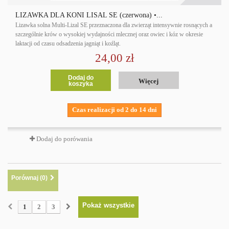
LIZAWKA DLA KONI LISAL SE (czerwona) •...
Lizawka solna Multi-Lizal SE przeznaczona dla zwierząt intensywnie rosnących a
szczególnie krów o wysokiej wydajności mlecznej oraz owiec i kóz w okresie
laktacji od czasu odsadzenia jagniąt i koźląt.
24,00 zł
Dodaj do
Więcej
koszyka
Czas realizacji od 2 do 14 dni
Dodaj do porówania
Porównaj (
0
)
Pokaż wszystkie
1
2
3