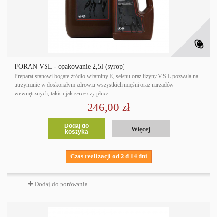
FORAN VSL - opakowanie 2,5l (syrop)
Preparat stanowi bogate źródło witaminy E, selenu oraz lizyny.V.S.L pozwala na
utrzymanie w doskonałym zdrowiu wszystkich mięśni oraz narządów
wewnętrznych, takich jak serce czy płuca.
246,00 zł
Dodaj do
Więcej
koszyka
Czas realizacji od 2 d 14 dni
Dodaj do porówania