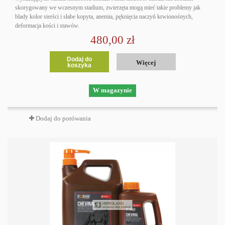
skorygowany we wczesnym stadium, zwierzęta mogą mieć takie problemy jak
blady kolor sierści i słabe kopyta, anemia, pęknięcia naczyń krwionośnych,
deformacja kości i stawów.
480,00 zł
Dodaj do
Więcej
koszyka
W magazynie
Dodaj do porówania