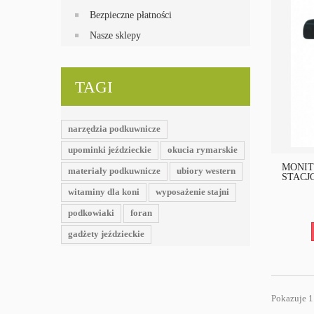
Bezpieczne płatności
Nasze sklepy
TAGI
narzędzia podkuwnicze
upominki jeździeckie
okucia rymarskie
MONIT
materiały podkuwnicze
ubiory western
STACJO
witaminy dla koni
wyposażenie stajni
podkowiaki
foran
gadżety jeździeckie
Pokazuje 1