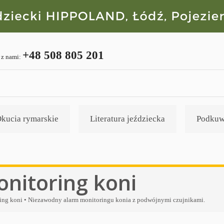
+48 508 805 201
 z nami:
kucia rymarskie
Literatura jeździecka
Podkuw
nitoring koni
ing koni •
Niezawodny alarm monitoringu konia z podwójnymi czujnikami.