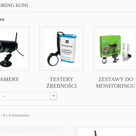
ORING KONI
rie
AMERY
TESTERY
ZESTAWY DO
ŹREBNOŚCI
MONITORINGU
--
 - 4 z 4 elementów