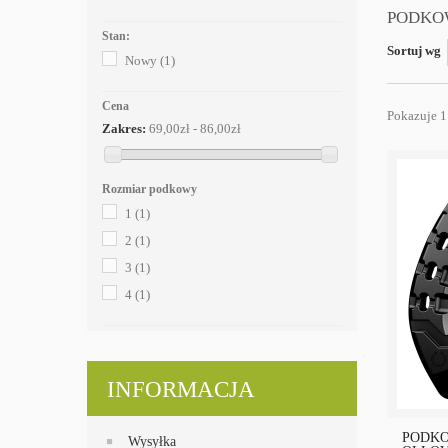
PODKO
Stan:
Sortuj wg
Nowy
(1)
Cena
Pokazuje 1 
Zakres:
69,00zł - 86,00zł
Rozmiar podkowy
1
(1)
2
(1)
3
(1)
4
(1)
INFORMACJA
PODK
Wysyłka