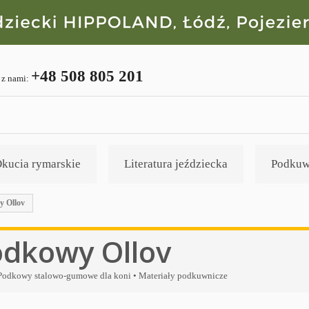
+48 508 805 201
 z nami:
kucia rymarskie
Literatura jeździecka
Podkuw
 Ollov
dkowy Ollov
 Podkowy stalowo-gumowe dla koni • Materiały podkuwnicze