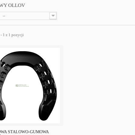
WY OLLOV
--
- 1 z 1 pozycji
OWA STALOWO-GUMOWA