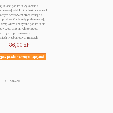
V
ej jakości podkowa wykonana z
unkowej wielokrotnie hartowanej stali
mocnym tworzywem przez jednego z
h producentów branży podkuwniczej,
 firmę Ollov. Praktyczna podkowa dla
 powozów oraz innych pojazdów
jeżdżących po brukowanych
hniach w zabytkowych miastach.
86,00 zł
ępny produkt z innymi opcjami
- 1 z 1 pozycji