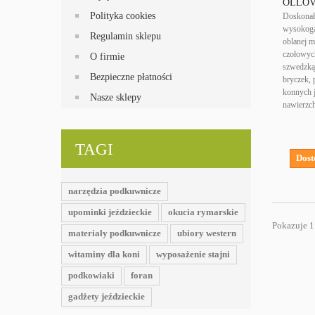
OLLO
Polityka cookies
Doskonał
wysokogat
Regulamin sklepu
oblanej 
czołowyc
O firmie
szwedzką
Bezpieczne płatności
bryczek,
konnych 
Nasze sklepy
nawierzc
TAGI
Dost
narzędzia podkuwnicze
upominki jeździeckie
okucia rymarskie
Pokazuje 1 
materiały podkuwnicze
ubiory western
witaminy dla koni
wyposażenie stajni
podkowiaki
foran
gadżety jeździeckie