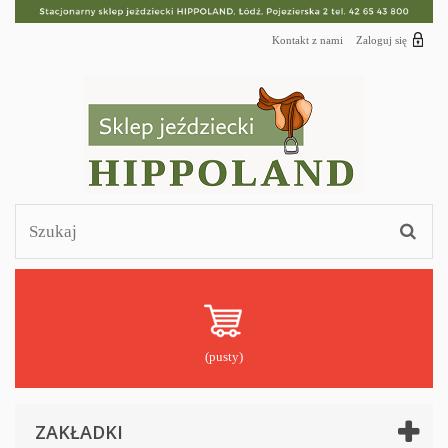
Kontakt z nami
Zaloguj się
(pusty)
ZAKŁADKI