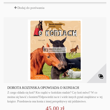
Dodaj do porówania
DOROTA KOZIŃSKA OPOWIADA O KONIACH
Z czego składa się koń? Kto rządzi w końskim stadzie? Czy koń mówi? W co
można się bawić z koniem?Odpowiedzi na te i wiele innych pytań znajdziesz w tej
książce. Przedstawia ona konia z innej perspektywy niż jeździectwo.
45,00 zł