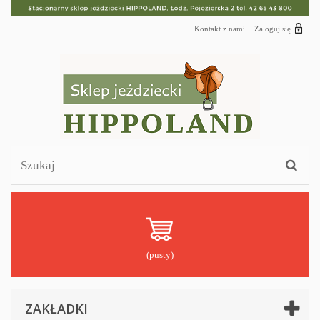
Kontakt z nami
Zaloguj się
(pusty)
ZAKŁADKI