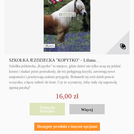
SZKÓŁKA JEŹDZIECKA "KOPYTKO" - Liliana...
Szkółka jeździecka „Kopytko” to miejsce, gdzie dzieci nie tylko uczą się jeździć
konno i skakać przez przeszkody, ale też pielęgnują kucyki, zawierają nowe
znajomości i przeżywają szalone przygody. Bohaterki tej serii dzieli prawie
wszystko, a łączy miłość do koni. Czy to wystarczy, żeby stały się naprawdę
zgraną paczką?
16,00 zł
Dodaj do
Więcej
koszyka
Dostępny produkt z innymi opcjami