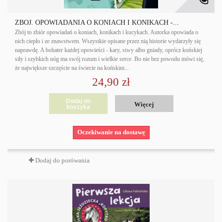
ZBÓJ. OPOWIADANIA O KONIACH I KONIKACH -...
Zbój to zbiór opowiadań o koniach, konikach i kucykach. Autorka opowiada o
nich ciepło i ze znawstwem. Wszystkie opisane przez nią historie wydarzyły się
naprawdę. A bohater każdej opowieści - kary, siwy albo gniady, oprócz końskiej
siły i szybkich nóg ma swój rozum i wielkie serce. Bo nie bez powodu mówi się,
że największe szczęście na świecie na końskim...
24,90 zł
Dodaj do
Więcej
koszyka
Oczekiwanie na dostawę
Dodaj do porówania