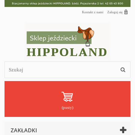
Kontakt z nami
Zaloguj się
(pusty)
ZAKŁADKI