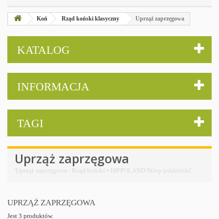
Koń
Rząd koński klasyczny
Uprząż zaprzęgowa
KATALOG
INFORMACJA
TAGI
Uprząż zaprzęgowa
'Uprząż zaprzęgowa - Rząd koński • HIPPOLAND Sklep jeździecki'
UPRZĄŻ ZAPRZĘGOWA
Jest 3 produktów.