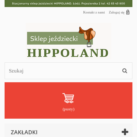
Kontakt z nami
Zaloguj się
(pusty)
ZAKŁADKI