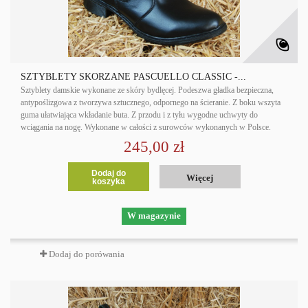
SZTYBLETY SKÓRZANE PASCUELLO CLASSIC -...
Sztyblety damskie wykonane ze skóry bydlęcej. Podeszwa gładka bezpieczna,
antypoślizgowa z tworzywa sztucznego, odpornego na ścieranie. Z boku wszyta
guma ułatwiająca wkładanie buta. Z przodu i z tyłu wygodne uchwyty do
wciągania na nogę. Wykonane w całości z surowców wykonanych w Polsce.
245,00 zł
Dodaj do
Więcej
koszyka
W magazynie
Dodaj do porówania