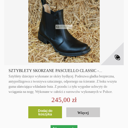
SZTYBLETY SKÓRZANE PASCUELLO CLASSIC -...
Sztyblety dziecięce wykonane ze skóry bydlęcej. Podeszwa gładka bezpieczna,
antypoślizgowa z tworzywa sztucznego, odpornego na ścieranie. Z boku wszyta
guma ułatwiająca wkładanie buta. Z przodu i z tyłu wygodne uchwyty do
wciągania na nogę. Wykonane w całości z surowców wykonanych w Polsce.
245,00 zł
Dodaj do
Więcej
koszyka