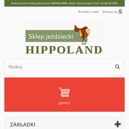
Kontakt z nami
Zaloguj się
(pusty)
ZAKŁADKI