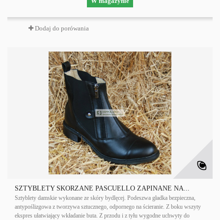
W magazynie
Dodaj do porówania
SZTYBLETY SKÓRZANE PASCUELLO ZAPINANE NA...
Sztyblety damskie wykonane ze skóry bydlęcej. Podeszwa gładka bezpieczna,
antypoślizgowa z tworzywa sztucznego, odpornego na ścieranie. Z boku wszyty
ekspres ułatwiający wkładanie buta. Z przodu i z tyłu wygodne uchwyty do