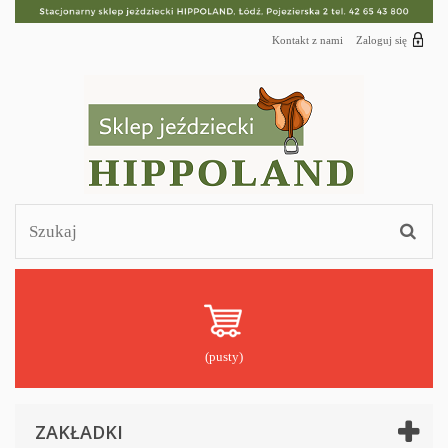
Kontakt z nami
Zaloguj się
(pusty)
ZAKŁADKI