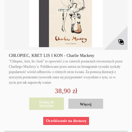
CHŁOPIEC, KRET LIS I KOŃ - Charlie Mackesy
"Chłopiec, kret, lis i koń" to opowieść o to czterech postaciach stworzonych przez
Charliego Mackesy’a. Publikowane przez autora na Instagramie rysunki zyskały
popularność wśród odbiorców z różnych stron świata. Za pomocą ilustracji z
uroczymi postaciami rysownik stara się przypomnieć wszystkim o tym, co w
życiu jest tak naprawdę ważne.
38,90 zł
Dodaj do
Więcej
koszyka
Oczekiwanie na dostawę