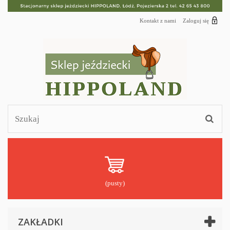
Kontakt z nami
Zaloguj się
(pusty)
ZAKŁADKI