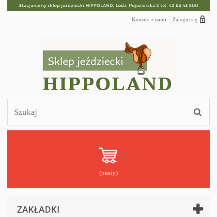
Kontakt z nami
Zaloguj się
(pusty)
ZAKŁADKI