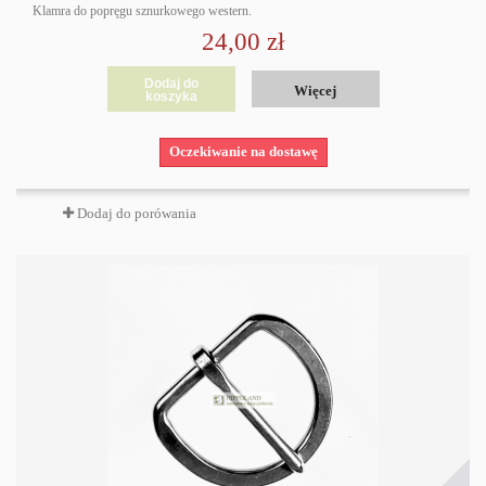
Klamra do popręgu sznurkowego western.
24,00 zł
Dodaj do
Więcej
koszyka
Oczekiwanie na dostawę
Dodaj do porówania