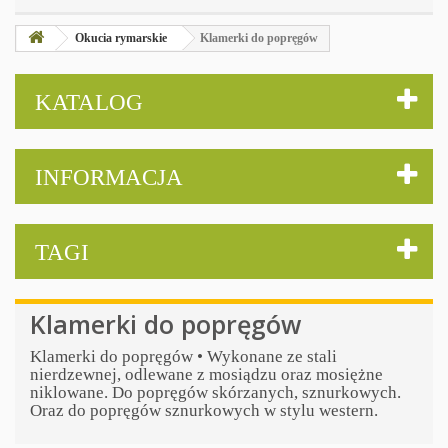
Okucia rymarskie
Klamerki do popręgów
KATALOG
INFORMACJA
TAGI
Klamerki do popręgów
Klamerki do popręgów • Wykonane ze stali
nierdzewnej, odlewane z mosiądzu oraz mosiężne
niklowane. Do popręgów skórzanych, sznurkowych.
Oraz do popręgów sznurkowych w stylu western.