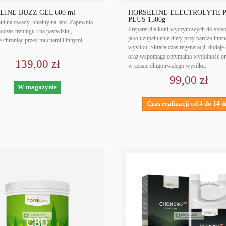
LINE BUZZ GEL 600 ml
HORSELINE ELECTROLYTE 
PLUS 1500g
oni na owady, idealny na lato. Zapewnia
Preparat dla koni wyczynowych do stos
dczas treningu i na pastwisku,
jako uzupełnienie diety przy bardzo in
e chroniąc przed muchami i innymi
wysiłku. Skraca czas regeneracji, dodaje 
.
oraz wspomaga optymalną wydolność o
139,00 zł
w czasie długotrwałego wysiłku.
99,00 zł
W magazynie
Czas realizacji od 4 do 14 d