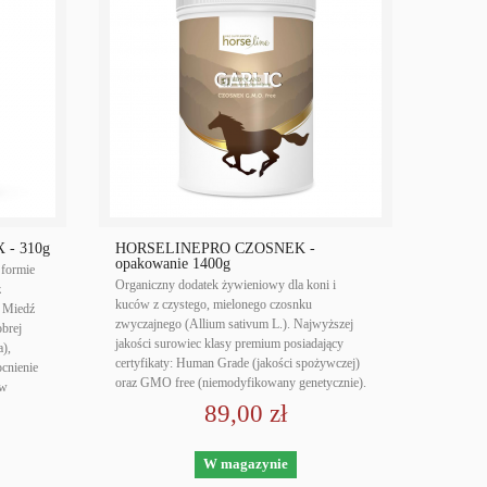
- 310g
HORSELINEPRO CZOSNEK -
opakowanie 1400g
 formie
Organiczny dodatek żywieniowy dla koni i
z
kuców z czystego, mielonego czosnku
. Miedź
zwyczajnego (Allium sativum L.). Najwyższej
brej
jakości surowiec klasy premium posiadający
a),
certyfikaty: Human Grade (jakości spożywczej)
cnienie
oraz GMO free (niemodyfikowany genetycznie).
 w
89,00 zł
W magazynie