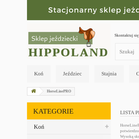
Skontaktuj się
Koń
Jeździec
Stajnia
O
HorseLinePRO
KATEGORIE
LISTA 
HorseLineP
Koń
potwierdzo
Wysoką sku