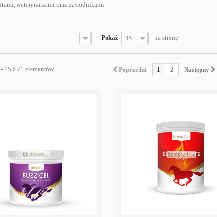
eutami, weterynarzami oraz zawodnikami.
Pokaż
na stronę
--
15
 - 15 z 21 elementów
Poprzedni
1
2
Następny