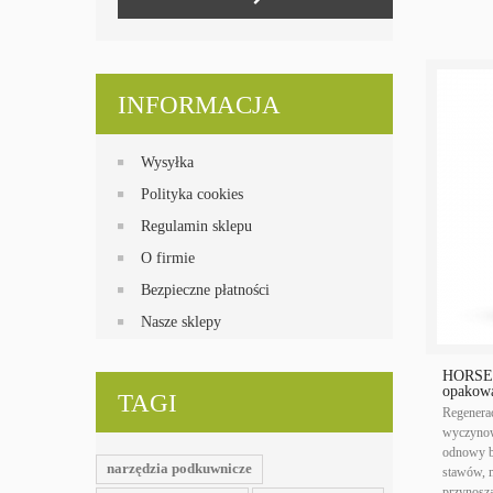
INFORMACJA
Wysyłka
Polityka cookies
Regulamin sklepu
O firmie
Bezpieczne płatności
Nasze sklepy
HORSE
opakowa
TAGI
Regenera
wyczynow
odnowy bi
narzędzia podkuwnicze
stawów, m
przynoszą