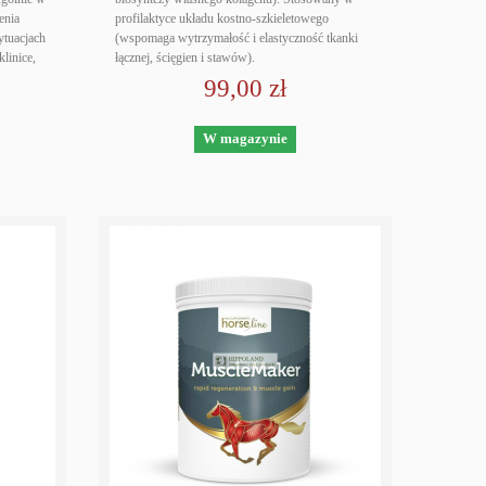
enia
profilaktyce układu kostno-szkieletowego
ytuacjach
(wspomaga wytrzymałość i elastyczność tkanki
linice,
łącznej, ścięgien i stawów).
99,00 zł
W magazynie