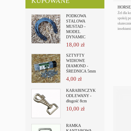
KUPOWANE
HORSE
Żel dla k
PODKOWA
spokój po
STALOWA
skuteczni
MUSTAD -
insektami
MODEL
DYNAMIC
18,00 zł
SZTYFTY
WIDIOWE
DIAMOND -
ŚREDNICA 5mm
4,00 zł
KARABIŃCZYK
ODLEWANY -
długość 8cm
10,00 zł
RAMKA
KANTAROWA