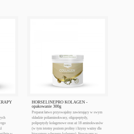
ERAPY
HORSELINEPRO KOLAGEN -
opakowanie 300g
Preparat łatwo przyswajalny zawierający w swym
rych
składzie poliaminokwasy, oligopeptydy,
wego
polipeptydy kolagenowe oraz aż 18 aminokwasów
dź
(w tym istotny poziom proliny i lizyny ważny dla
ególnie w
biosyntezy własnego kolagenu). Stosowany w