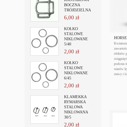
BOCZNA
TRÓJDZIELNA
6,00 zł
KÓŁKO
STALOWE
HORSEL
NIKLOWANE
Kwiatosta
5/40
zawartoś
2,00 zł
efektów 
osiągnięc
KÓŁKO
podczas 
STALOWE
stanów lę
NIKLOWANE
stawy i ś
6/45
2,00 zł
KLAMEKKA
RYMARSKA
STALOWA
NIKLOWANA
30/5
2,00 zł