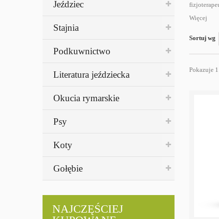
Jeździec
fizjoterap
Więcej
Stajnia
Sortuj wg
Podkuwnictwo
Pokazuje 1
Literatura jeździecka
Okucia rymarskie
Psy
Koty
Gołębie
NAJCZĘŚCIEJ