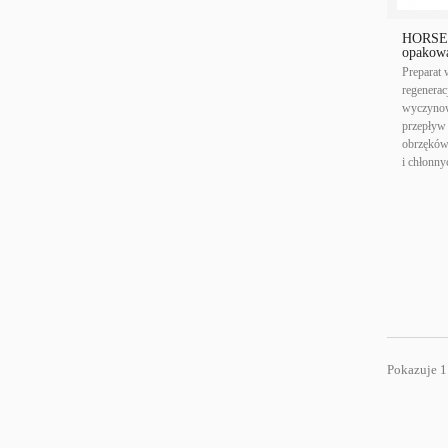
HORSE
opakowa
Preparat 
regenerac
wyczynow
przepływ 
obrzęków
i chłonny
Pokazuje 1