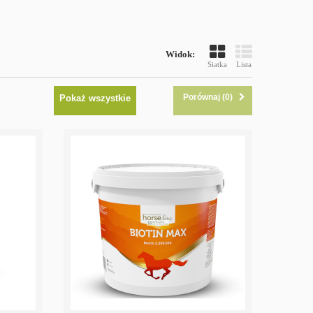
Widok:
Siatka
Lista
Porównaj (
0
)
Pokaż wszystkie