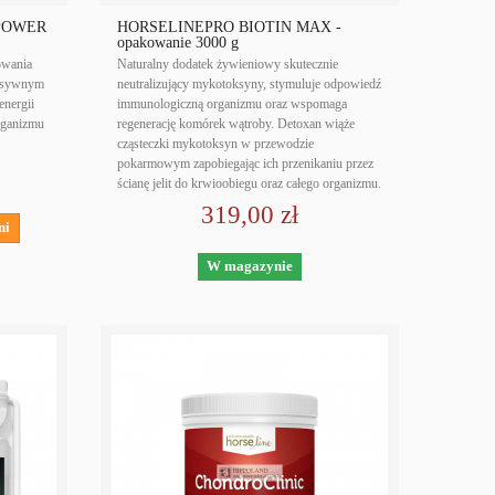
POWER
HORSELINEPRO BIOTIN MAX -
opakowanie 3000 g
owania
Naturalny dodatek żywieniowy skutecznie
tensywnym
neutralizujący mykotoksyny, stymuluje odpowiedź
energii
immunologiczną organizmu oraz wspomaga
rganizmu
regenerację komórek wątroby. Detoxan wiąże
cząsteczki mykotoksyn w przewodzie
pokarmowym zapobiegając ich przenikaniu przez
ścianę jelit do krwioobiegu oraz całego organizmu.
319,00 zł
ni
W magazynie