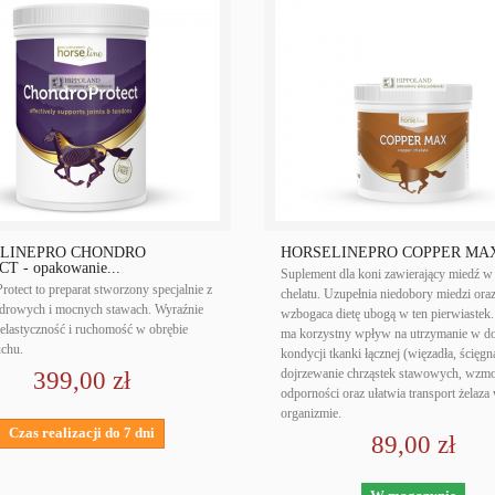
LINEPRO CHONDRO
HORSELINEPRO COPPER MAX 
T - opakowanie...
Suplement dla koni zawierający miedź w
otect to preparat stworzony specjalnie z
chelatu. Uzupełnia niedobory miedzi ora
zdrowych i mocnych stawach. Wyraźnie
wzbogaca dietę ubogą w ten pierwiastek
elastyczność i ruchomość w obrębie
ma korzystny wpływ na utrzymanie w do
uchu.
kondycji tkanki łącznej (więzadła, ścięgn
dojrzewanie chrząstek stawowych, wzmo
399,00 zł
odporności oraz ułatwia transport żelaza
organizmie.
Czas realizacji do 7 dni
89,00 zł