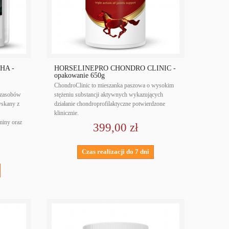
HA -
HORSELINEPRO CHONDRO CLINIC -
opakowanie 650g
ChondroClinic to mieszanka paszowa o wysokim
 zasobów
stężeniu substancji aktywnych wykazujących
yskany z
działanie chondroprofilaktyczne potwierdzone
klinicznie.
miny oraz
399,00 zł
Czas realizacji do 7 dni