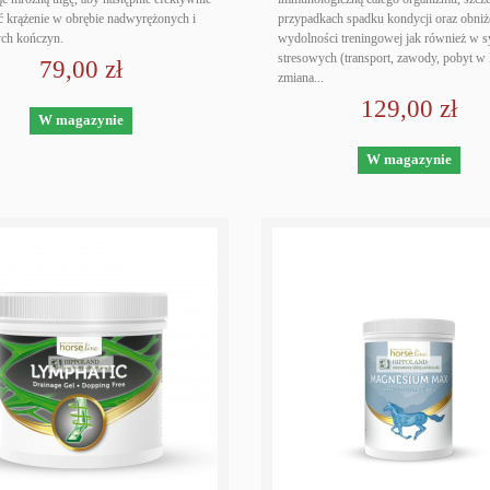
ć krążenie w obrębie nadwyrężonych i
przypadkach spadku kondycji oraz obniż
ch kończyn.
wydolności treningowej jak również w s
stresowych (transport, zawody, pobyt w k
79,00 zł
zmiana...
129,00 zł
W magazynie
W magazynie