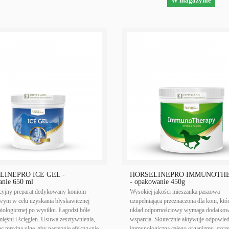
W magazynie
LINEPRO ICE GEL -
HORSELINEPRO IMMUNOTH
nie 650 ml
- opakowanie 450g
cyjny preparat dedykowany koniom
Wysokiej jakości mieszanka paszowa
ym w celu uzyskania błyskawicznej
uzupełniająca przeznaczona dla koni, któ
ologicznej po wysiłku. Łagodzi bóle
układ odpornościowy wymaga dodatko
ięśni i ścięgien. Usuwa zesztywnienia,
wsparcia. Skutecznie aktywuje odpowie
c mroźną ulgę, aby następnie efektywnie
immunologiczną całego organizmu, szcz