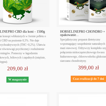
INEPRO CBD dla koni - 1500g
HORSELINEPRO CHONDRO + 
opakowanie...
n konopi włóknistych w formie pelletu o
Specjalistyczny preparat dietetyczny
ci CBD na poziomie 0,5%. Nie daje
wspomagający uzupełnienie naturalnych
psychoaktywnych (THC<0,2%). Ułatwia
mazi stawowej. Odżywczy kompleks uz
ie równowagi psychicznej i rozluźnienie
połączenia niskocząsteczkowego kwasu
treningów. Pomocny w łagodzeniu
hialuronowego, chlorowodorku glukoza
kowych, bólowych i zapalnych (mięśnie,
siarczanu chondroityny.
cięgna).
399,00 zł
209,00 zł
Czas realizacji do 7 dni
W magazynie