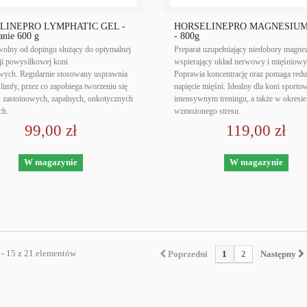
LINEPRO LYMPHATIC GEL -
HORSELINEPRO MAGNESIU
nie 600 g
- 800g
wolny od dopingu służący do optymalnej
Preparat uzupełniający niedobory magne
ji powysiłkowej koni
wspierający układ nerwowy i mięśniowy
ych. Regularnie stosowany usprawnia
Poprawia koncentrację oraz pomaga red
limfy, przez co zapobiega tworzeniu się
napięcie mięśni. Idealny dla koni sport
 zastoinowych, zapalnych, onkotycznych
intensywnym treningu, a także w okresie
ch.
wzmożonego stresu.
99,00 zł
119,00 zł
W magazynie
W magazynie
 - 15 z 21 elementów
Poprzedni
1
2
Następny