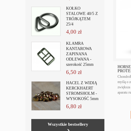
KÓŁKO
STALOWE 40/5 Z
TRÓJKĄTEM
25/4
4,00 zł
KLAMRA
KANTAROWA
ZAPINANA
ODLEWANA -
szerokość 25mm
HORSE
PROTEC
6,50 zł
ChondroPr
myślą o 
HACEL Z WIDIĄ
zwiększa 
KERCKHAERT
aparatu r
STROMSHOLM -
WYSOKOŚĆ 5mm
6,80 zł
Wszystkie bestsellery