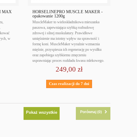
M MAX
HORSELINEPRO MUSCLE MAKER -
opakowanie 1200g
zu,
MuscleMaker to wieloskładnikowa mieszanka
.
paszowa, zapewniająca szybką rozbudowę
ukować
zdrowej i silnej muskulatury. Prawidłowe
owych, w
umięśnienie ma istotny wpływ na sprawność i
formę koni. MuscleMaker wyraźnie wzmacnia
mięśnie, przyspiesza ich regenerację po wysiłku
oraz zapobiega szybkiemu zmęczeniu
usprawniając proces rozkładu kwasu mlekowego.
249,00 zł
Czas realizacji do 7 dni
Porównaj (
0
)
Pokaż wszystkie