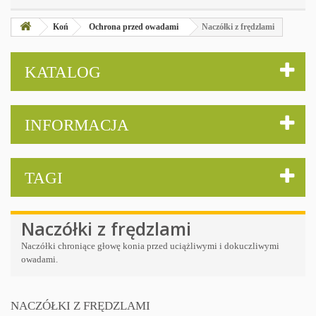
Koń
Ochrona przed owadami
Naczółki z frędzlami
KATALOG
INFORMACJA
TAGI
Naczółki z frędzlami
Naczółki chroniące głowę konia przed uciążliwymi i dokuczliwymi
owadami.
NACZÓŁKI Z FRĘDZLAMI