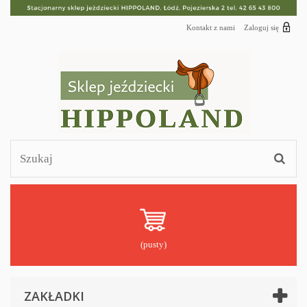
Kontakt z nami
Zaloguj się
(pusty)
ZAKŁADKI