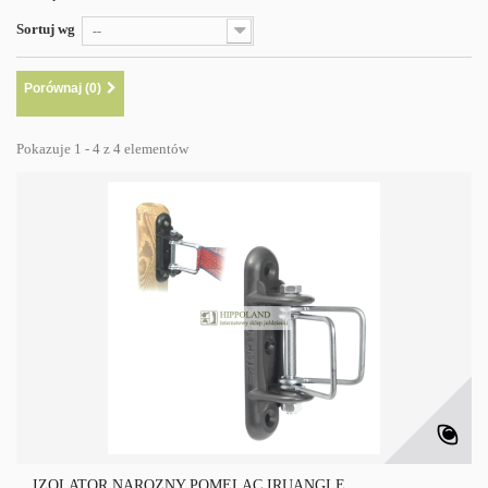
Sortuj wg
--
Porównaj (
0
)
Pokazuje 1 - 4 z 4 elementów
IZOLATOR NAROŻNY POMELAC IRUANGLE