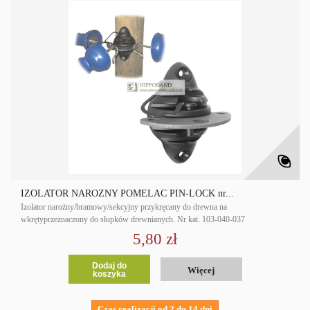
IZOLATOR NAROŻNY POMELAC PIN-LOCK nr...
Izolator narożny/bramowy/sekcyjny przykręcany do drewna na
wkrętyprzeznaczony do słupków drewnianych. Nr kat. 103-040-037
5,80 zł
Dodaj do
Więcej
koszyka
Czas realizacji od 2 do 14 dni