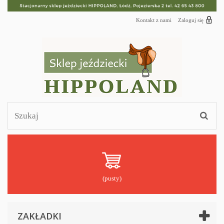
Kontakt z nami
Zaloguj się
(pusty)
ZAKŁADKI