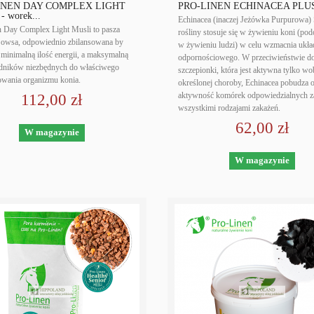
INEN DAY COMPLEX LIGHT
PRO-LINEN ECHINACEA PLUS 
 worek...
Echinacea (inaczej Jeżówka Purpurowa) S
n Day Complex Light Musli to pasza
rośliny stosuje się w żywieniu koni (pod
 owsa, odpowiednio zbilansowana by
w żywieniu ludzi) w celu wzmacnia ukła
minimalną ilość energii, a maksymalną
odpornościowego. W przeciwieństwie d
ładników niezbędnych do właściwego
szczepionki, która jest aktywna tylko wo
owania organizmu konia.
określonej choroby, Echinacea pobudza 
aktywność komórek odpowiedzialnych z
112,00 zł
wszystkimi rodzajami zakażeń.
62,00 zł
W magazynie
W magazynie