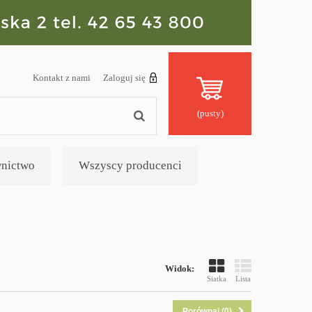
Kontakt z nami
Zaloguj się
(pusty)
nictwo
Wszyscy producenci
Widok:
Siatka
Lista
Porównaj (
0
)