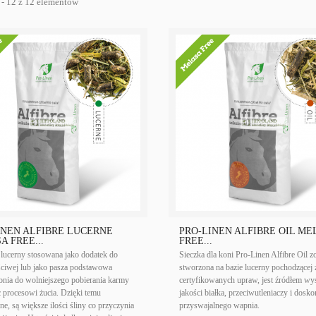
 - 12 z 12 elementów
INEN ALFIBRE LUCERNE
PRO-LINEN ALFIBRE OIL ME
A FREE...
FREE...
 lucerny stosowana jako dodatek do
Sieczka dla koni Pro-Linen Alfibre Oil zo
ściwej lub jako pasza podstawowa
stworzona na bazie lucerny pochodzącej 
nia do wolniejszego pobierania karmy
certyfikowanych upraw, jest źródłem wy
c procesowi żucia. Dzięki temu
jakości białka, przeciwutleniaczy i dosko
e, są większe ilości śliny co przyczynia
przyswajalnego wapnia.