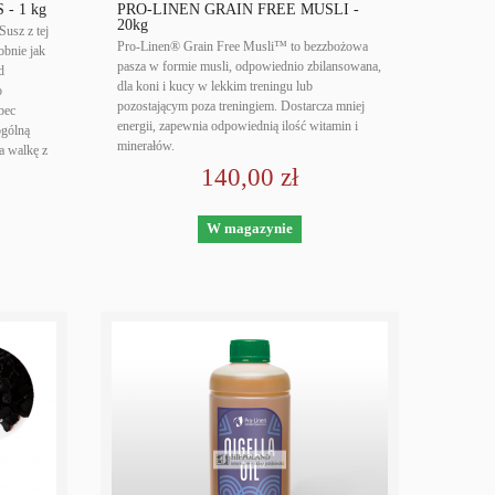
- 1 kg
PRO-LINEN GRAIN FREE MUSLI -
20kg
usz z tej
Pro-Linen® Grain Free Musli™ to bezzbożowa
obnie jak
pasza w formie musli, odpowiednio zbilansowana,
d
dla koni i kucy w lekkim treningu lub
o
pozostającym poza treningiem. Dostarcza mniej
bec
energii, zapewnia odpowiednią ilość witamin i
ogólną
minerałów.
a walkę z
140,00 zł
W magazynie