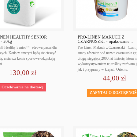
INEN HEALTHY SENIOR
PRO-LINEN MAKUCH Z
- 20kg
CZARNUSZKI - opakowanie...
n® Healthy Senior™- zdrowa pasza dla
Pro-Linen Makuch z Czarnuszki - Czar
szych. Końscy emeryci będą się cieszyć
znany również pod nazwą czarnuszka eg
ią, a starsze konie sportowe odzyskają
długą, sięgającą 2000 lat historię, która w
i.
wykorzystywaniem tej rośliny zarówno j
jak i przyprawy w krajach Orientu.
130,00 zł
44,00 zł
Oczekiwanie na dostawę
ZAPYTAJ O DOSTĘPNOŚ