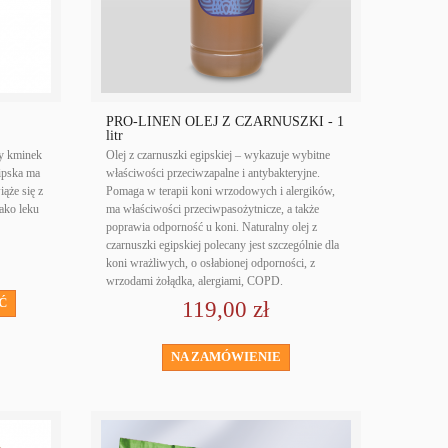
PRO-LINEN OLEJ Z CZARNUSZKI - 1
litr
ny kminek
Olej z czarnuszki egipskiej – wykazuje wybitne
ipska ma
właściwości przeciwzapalne i antybakteryjne.
iąże się z
Pomaga w terapii koni wrzodowych i alergików,
ako leku
ma właściwości przeciwpasożytnicze, a także
poprawia odporność u koni. Naturalny olej z
czarnuszki egipskiej polecany jest szczególnie dla
koni wrażliwych, o osłabionej odporności, z
wrzodami żołądka, alergiami, COPD.
Ć
119,00 zł
NA ZAMÓWIENIE