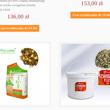
niżenia pH treści żołądka minimalizując
153,00 zł
m ryzyko wystąpienia choroby
j u koni.
Czas oczekiwania do 14 dn
136,00 zł
Czas oczekiwania do 14 dni