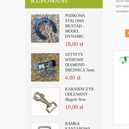
KUPOWANE
się do ob
tym samy
wrzodowe
PODKOWA
STALOWA
MUSTAD -
MODEL
DYNAMIC
18,00 zł
SZTYFTY
WIDIOWE
DIAMOND -
ŚREDNICA 5mm
4,00 zł
KARABIŃCZYK
ODLEWANY -
długość 8cm
10,00 zł
RAMKA
KANTAROWA