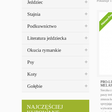
Pokazuje 1
Jeździec
Stajnia
Podkuwnictwo
Literatura jeździecka
Okucia rymarskie
Psy
Koty
PRO-L
Gołębie
MELAS
Sieczka z
paszy tre
zmusza ko
sprzyjają
NAJCZĘŚCIEJ
wytwarzan