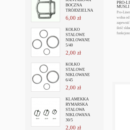
PRO-L
BOCZNA
MUSLI -
TRÓJDZIELNA
Pro-Line
6,00 zł
wolna od
zapewnić 
ilość sk
KÓŁKO
funkcjon
STALOWE
NIKLOWANE
5/40
2,00 zł
KÓŁKO
STALOWE
NIKLOWANE
6/45
2,00 zł
KLAMEKKA
RYMARSKA
STALOWA
NIKLOWANA
30/5
2,00 zł