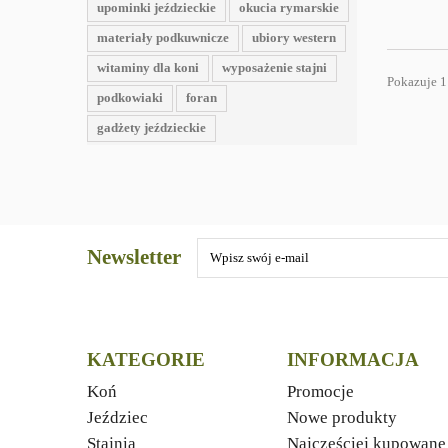
upominki jeździeckie
okucia rymarskie
materiały podkuwnicze
ubiory western
witaminy dla koni
wyposażenie stajni
Pokazuje 1
podkowiaki
foran
gadżety jeździeckie
Newsletter
KATEGORIE
INFORMACJA
Koń
Promocje
Jeździec
Nowe produkty
Stajnia
Najczęściej kupowane