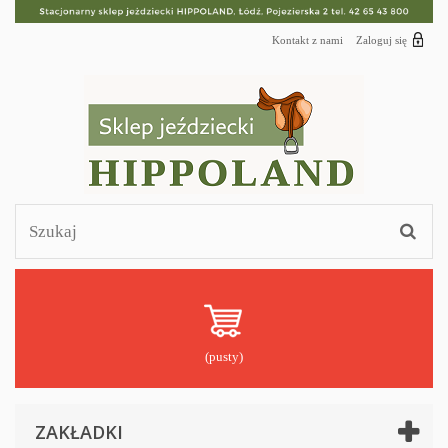
Kontakt z nami
Zaloguj się
(pusty)
ZAKŁADKI