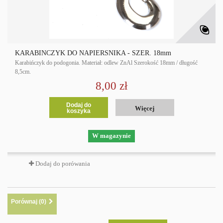
KARABIŃCZYK DO NAPIERŚNIKA - SZER. 18mm
Karabińczyk do podogonia. Materiał: odlew ZnAl Szerokość 18mm / długość
8,5cm.
8,00 zł
Dodaj do
Więcej
koszyka
W magazynie
Dodaj do porówania
Porównaj (
0
)