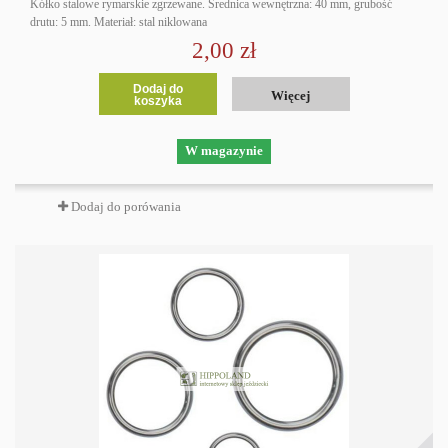
Kółko stalowe rymarskie zgrzewane. Średnica wewnętrzna: 40 mm, grubość
drutu: 5 mm. Materiał: stal niklowana
2,00 zł
Dodaj do
Więcej
koszyka
W magazynie
Dodaj do porówania