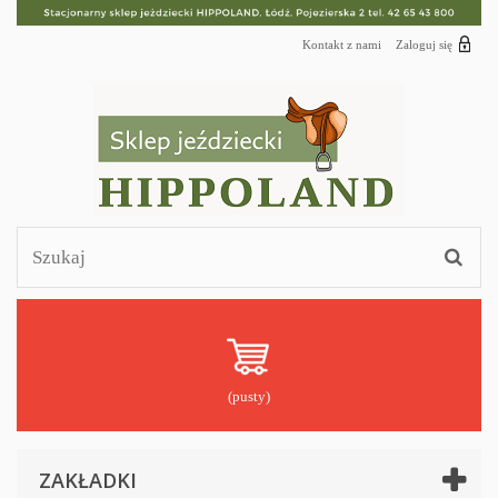
Kontakt z nami
Zaloguj się
(pusty)
ZAKŁADKI