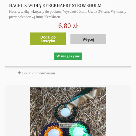
HACEL Z WIDIĄ KERCKHAERT STROMSHOLM -...
Hacel z widią, wkręcany do podków. Wysokość 5mm. Gwint 3/8 cala. Wykonany
przez holenderską firmę Kerckhaert
6,80 zł
Dodaj do
Więcej
koszyka
W magazynie
Dodaj do porówania