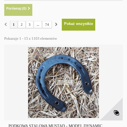
Porównaj (
0
)
Pokaż wszystkie
1
2
3
...
74
Pokazuje 1 - 15 z 1103 elementów
PODKOWA STALOWA MUSTAD - MODEL DYNAMIC