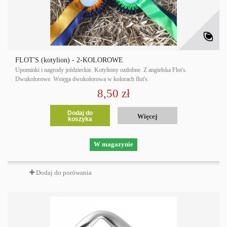
FLOT'S (kotylion) - 2-KOLOROWE
Upominki i nagrody jeździeckie. Kotyliony ozdobne. Z angielska Flot's.
Dwukolorowe. Wstęga dwukolorowa w kolorach flot's.
8,50 zł
Dodaj do
Więcej
koszyka
W magazynie
Dodaj do porówania