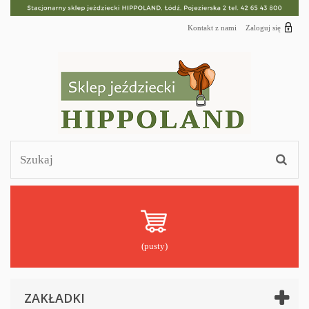
Kontakt z nami
Zaloguj się
(pusty)
ZAKŁADKI