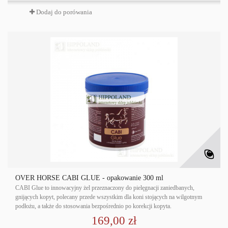
Dodaj do porówania
OVER HORSE CABI GLUE - opakowanie 300 ml
CABI Glue to innowacyjny żel przeznaczony do pielęgnacji zaniedbanych,
gnijących kopyt, polecany przede wszystkim dla koni stojących na wilgotnym
podłożu, a także do stosowania bezpośrednio po korekcji kopyta.
169,00 zł