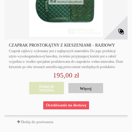
CZAPRAK PROSTOKĄTNY Z KIESZENIAMI - RAJDOWY
Czaprak rajdowy wykonany jest z najlepszych materiałów.Do jego produkcji
użyto wysokogatunkowej bawełny, świetnie przyjmującej koński pot a całość
wypełnia w środku specjalnie produkowana do czapraków wełna mineralna. Duże
kieszenie po obu stronach umożliwiają przewożenie niezbędnych produktów.
195,00 zł
Dodaj do
Więcej
koszyka
Oczekiwanie na dostawę
Dodaj do porówania