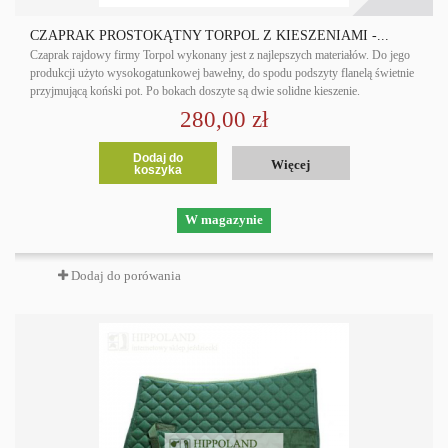
CZAPRAK PROSTOKĄTNY TORPOL Z KIESZENIAMI -...
Czaprak rajdowy firmy Torpol wykonany jest z najlepszych materiałów. Do jego
produkcji użyto wysokogatunkowej bawełny, do spodu podszyty flanelą świetnie
przyjmującą koński pot. Po bokach doszyte są dwie solidne kieszenie.
280,00 zł
Dodaj do
Więcej
koszyka
W magazynie
Dodaj do porówania