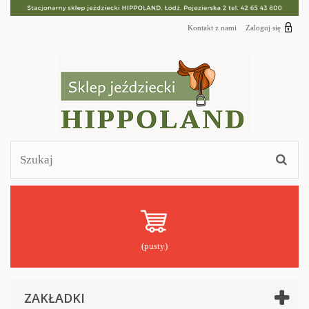
Kontakt z nami
Zaloguj się
(pusty)
ZAKŁADKI