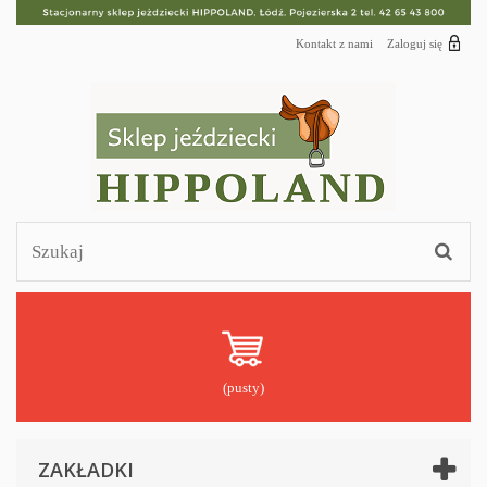
Kontakt z nami
Zaloguj się
(pusty)
ZAKŁADKI