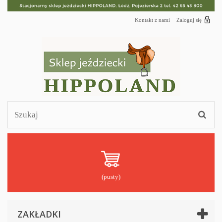
Kontakt z nami
Zaloguj się
(pusty)
ZAKŁADKI