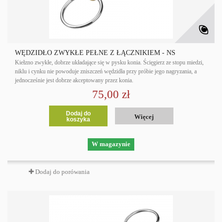
WĘDZIDŁO ZWYKŁE PEŁNE Z ŁĄCZNIKIEM - NS
Kiełzno zwykłe, dobrze układające się w pysku konia. Ścięgierz ze stopu miedzi,
niklu i cynku nie powoduje zniszczeń wędzidła przy próbie jego nagryzania, a
jednocześnie jest dobrze akceptowany przez konia.
75,00 zł
Dodaj do
Więcej
koszyka
W magazynie
Dodaj do porówania