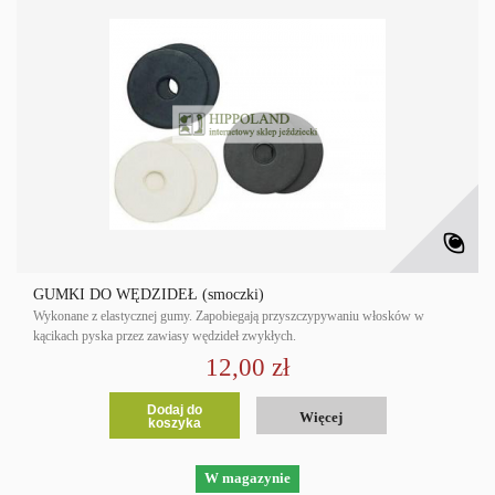
GUMKI DO WĘDZIDEŁ (smoczki)
Wykonane z elastycznej gumy. Zapobiegają przyszczypywaniu włosków w
kącikach pyska przez zawiasy wędzideł zwykłych.
12,00 zł
Dodaj do
Więcej
koszyka
W magazynie