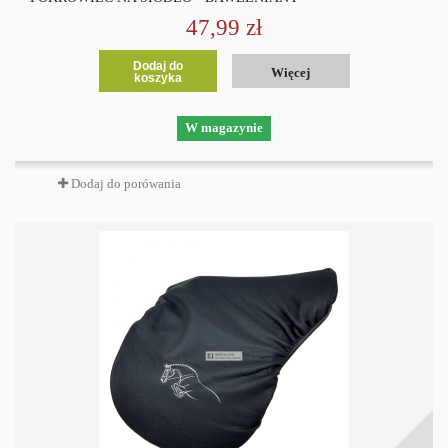
47,99 zł
Dodaj do
Więcej
koszyka
W magazynie
Dodaj do porówania