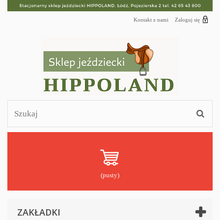
Kontakt z nami
Zaloguj się
(pusty)
ZAKŁADKI