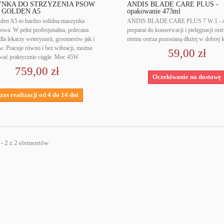
NKA DO STRZYŻENIA PSÓW
ANDIS BLADE CARE PLUS -
 GOLDEN A5
opakowanie 473ml
lden A5 to bardzo solidna maszynka
ANDIS BLADE CARE PLUS 7 W 1 - d
owa. W pełni profesjonalna, polecana
preparat do konserwacji i pielęgnacji ost
la lekarzy weterynarii, groomerów jak i
niemu ostrza pozostaną dłużej w dobrej 
 Pracuje równo i bez wibracji, można
59,00 zł
wać praktycznie ciągle. Moc 45W.
759,00 zł
Oczekiwanie na dostawę
zas realizacji od 4 do 14 dni
 - 2 z 2 elementów