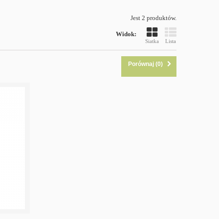
Jest 2 produktów.
Widok:
Siatka
Lista
Porównaj (
0
)