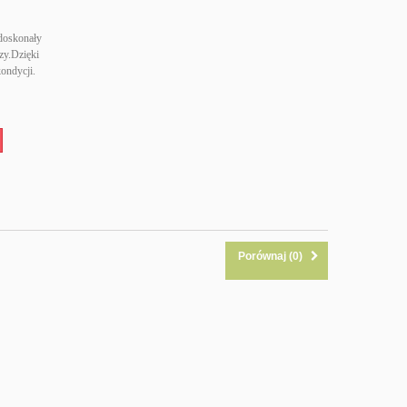
oskonały
rzy.Dzięki
kondycji.
Porównaj (
0
)