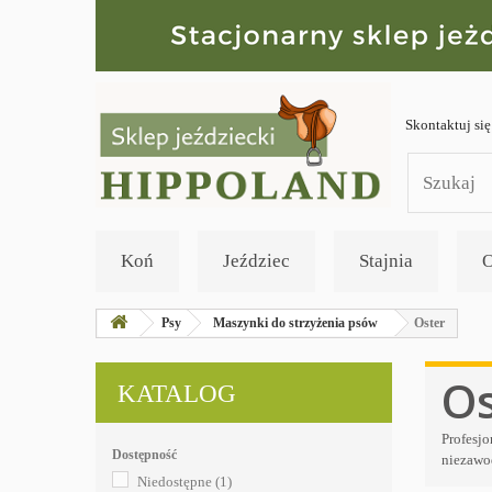
Skontaktuj się
Koń
Jeździec
Stajnia
O
Psy
Maszynki do strzyżenia psów
Oster
Os
KATALOG
Profesjo
Dostępność
niezawo
Niedostępne
(1)