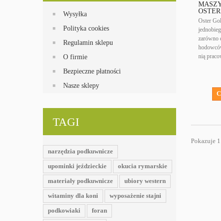
MASZY
OSTER
Wysyłka
Oster Go
Polityka cookies
jednobieg
zarówno d
Regulamin sklepu
hodowców.
nią praco
O firmie
Bezpieczne płatności
Nasze sklepy
C
TAGI
Pokazuje 1
narzędzia podkuwnicze
upominki jeździeckie
okucia rymarskie
materiały podkuwnicze
ubiory western
witaminy dla koni
wyposażenie stajni
podkowiaki
foran